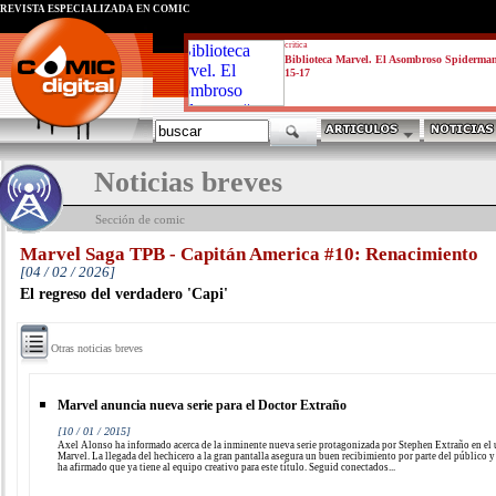
REVISTA ESPECIALIZADA EN CÓMIC
critica
Biblioteca Marvel. El Asombroso Spiderma
15-17
Noticias breves
Sección de comic
Marvel Saga TPB - Capitán America #10: Renacimiento
[04 / 02 / 2026]
El regreso del verdadero 'Capi'
Otras noticias breves
Marvel anuncia nueva serie para el Doctor Extraño
[10 / 01 / 2015]
Axel Alonso ha informado acerca de la inminente nueva serie protagonizada por Stephen Extraño en el
Marvel. La llegada del hechicero a la gran pantalla asegura un buen recibimiento por parte del público 
ha afirmado que ya tiene al equipo creativo para este título. Seguid conectados...