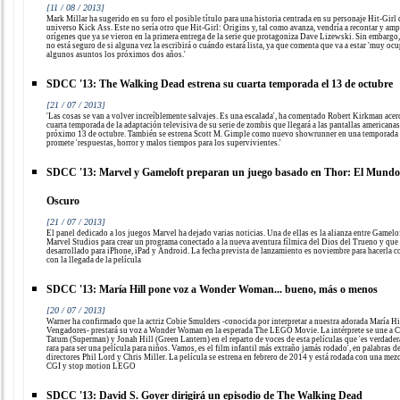
[11 / 08 / 2013]
Mark Millar ha sugerido en su foro el posible título para una historia centrada en su personaje Hit-Girl 
universo Kick Ass. Este no sería otro que Hit-Girl: Origins y, tal como avanza, vendría a recontar y amp
orígenes que ya se vieron en la primera entrega de la serie que protagoniza Dave Lizewski. Sin embargo,
no está seguro de si alguna vez la escribirá o cuándo estará lista, ya que comenta que va a estar 'muy oc
algunos asuntos los próximos dos años.'
SDCC '13: The Walking Dead estrena su cuarta temporada el 13 de octubre
[21 / 07 / 2013]
'Las cosas se van a volver increíblemente salvajes. Es una escalada', ha comentado Robert Kirkman acerc
cuarta temporada de la adaptación televisiva de su serie de zombis que llegará a las pantallas americanas
próximo 13 de octubre. También se estrena Scott M. Gimple como nuevo showrunner en una temporada
promete 'respuestas, horror y malos tiempos para los supervivientes.'
SDCC '13: Marvel y Gameloft preparan un juego basado en Thor: El Mundo
Oscuro
[21 / 07 / 2013]
El panel dedicado a los juegos Marvel ha dejado varias noticias. Una de ellas es la alianza entre Gamelo
Marvel Studios para crear un programa conectado a la nueva aventura fílmica del Dios del Trueno y que 
desarrollado para iPhone, iPad y Android. La fecha prevista de lanzamiento es noviembre para hacerla c
con la llegada de la película
SDCC '13: María Hill pone voz a Wonder Woman... bueno, más o menos
[20 / 07 / 2013]
Warner ha confirmado que la actriz Cobie Smulders -conocida por interpretar a nuestra adorada María Hi
Vengadores- prestará su voz a Wonder Woman en la esperada The LEGO Movie. La intérprete se une a 
Tatum (Superman) y Jonah Hill (Green Lantern) en el reparto de voces de esta películas que 'es verdade
rara para ser una película para niños. Vamos, es el film infantil más extraño jamás rodado', en palabras d
directores Phil Lord y Chris Miller. La película se estrena en febrero de 2014 y está rodada con una mez
CGI y stop motion LEGO
SDCC '13: David S. Goyer dirigirá un episodio de The Walking Dead