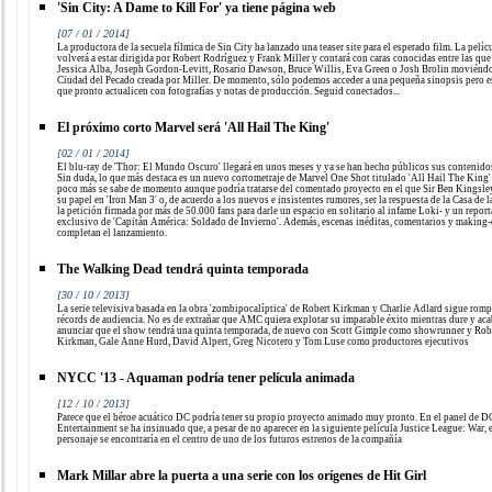
'Sin City: A Dame to Kill For' ya tiene página web
[07 / 01 / 2014]
La productora de la secuela fílmica de Sin City ha lanzado una teaser site para el esperado film. La pelíc
volverá a estar dirigida por Robert Rodríguez y Frank Miller y contará con caras conocidas entre las que
Jessica Alba, Joseph Gordon-Levitt, Rosario Dawson, Bruce Willis, Eva Green o Josh Brolin moviéndo
Ciudad del Pecado creada por Miller. De momento, sólo podemos acceder a una pequeña sinopsis pero 
que pronto actualicen con fotografías y notas de producción. Seguid conectados...
El próximo corto Marvel será 'All Hail The King'
[02 / 01 / 2014]
El blu-ray de 'Thor: El Mundo Oscuro' llegará en unos meses y ya se han hecho públicos sus contenidos
Sin duda, lo que más destaca es un nuevo cortometraje de Marvel One Shot titulado 'All Hail The King'
poco más se sabe de momento aunque podría tratarse del comentado proyecto en el que Sir Ben Kingsley
su papel en 'Iron Man 3' o, de acuerdo a los nuevos e insistentes rumores, ser la respuesta de la Casa de l
la petición firmada por más de 50.000 fans para darle un espacio en solitario al infame Loki- y un report
exclusivo de 'Capitán América: Soldado de Invierno'. Además, escenas inéditas, comentarios y making-
completan el lanzamiento.
The Walking Dead tendrá quinta temporada
[30 / 10 / 2013]
La serie televisiva basada en la obra 'zombipocalíptica' de Robert Kirkman y Charlie Adlard sigue rom
récords de audiencia. No es de extrañar que AMC quiera explotar su imparable éxito mientras dure y aca
anunciar que el show tendrá una quinta temporada, de nuevo con Scott Gimple como showrunner y Rob
Kirkman, Gale Anne Hurd, David Alpert, Greg Nicotero y Tom Luse como productores ejecutivos
NYCC '13 - Aquaman podría tener película animada
[12 / 10 / 2013]
Parece que el héroe acuático DC podría tener su propio proyecto animado muy pronto. En el panel de D
Entertainment se ha insinuado que, a pesar de no aparecer en la siguiente película Justice League: War, 
personaje se encontraría en el centro de uno de los futuros estrenos de la compañía
Mark Millar abre la puerta a una serie con los orígenes de Hit Girl