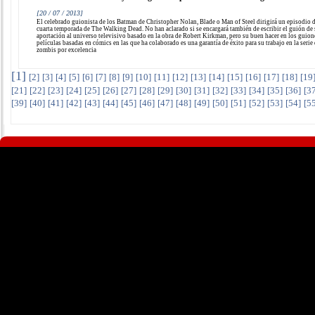
[20 / 07 / 2013]
El celebrado guionista de los Batman de Christopher Nolan, Blade o Man of Steel dirigirá un episodio d
cuarta temporada de The Walking Dead. No han aclarado si se encargará también de escribir el guión de
aportación al universo televisivo basado en la obra de Robert Kirkman, pero su buen hacer en los guion
películas basadas en cómics en las que ha colaborado es una garantía de éxito para su trabajo en la serie
zombis por excelencia
[
1
]
[
2
]
[
3
]
[
4
]
[
5
]
[
6
]
[
7
]
[
8
]
[
9
]
[
10
]
[
11
]
[
12
]
[
13
]
[
14
]
[
15
]
[
16
]
[
17
]
[
18
]
[
19
[
21
]
[
22
]
[
23
]
[
24
]
[
25
]
[
26
]
[
27
]
[
28
]
[
29
]
[
30
]
[
31
]
[
32
]
[
33
]
[
34
]
[
35
]
[
36
]
[
3
[
39
]
[
40
]
[
41
]
[
42
]
[
43
]
[
44
]
[
45
]
[
46
]
[
47
]
[
48
]
[
49
]
[
50
]
[
51
]
[
52
]
[
53
]
[
54
]
[
5