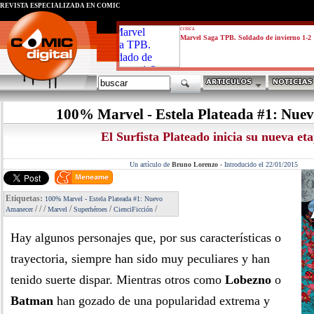
REVISTA ESPECIALIZADA EN CÓMIC
critica
Marvel Saga TPB. Soldado de invierno 1-2
100% Marvel - Estela Plateada #1: Nue
El Surfista Plateado inicia su nueva et
Un artículo de
Bruno Lorenzo
-
Introducido el 22/01/2015
Etiquetas:
100% Marvel - Estela Plateada #1: Nuevo
/
/
/
/
/
/
Amanecer
Marvel
Superhéroes
CienciFicción
Hay algunos personajes que, por sus características o
trayectoria, siempre han sido muy peculiares y han
tenido suerte dispar. Mientras otros como
Lobezno
o
Batman
han gozado de una popularidad extrema y