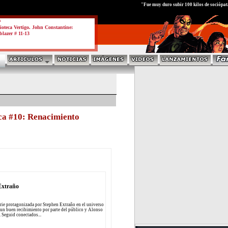
test
"Fue muy duro subir 100 kilos de sociópata
a
ioteca Vertigo. John Constantine:
blazer # 11-13
ca #10: Renacimiento
Extraño
rie protagonizada por Stephen Extraño en el universo
a un buen recibimiento por parte del público y Alonso
. Seguid conectados...