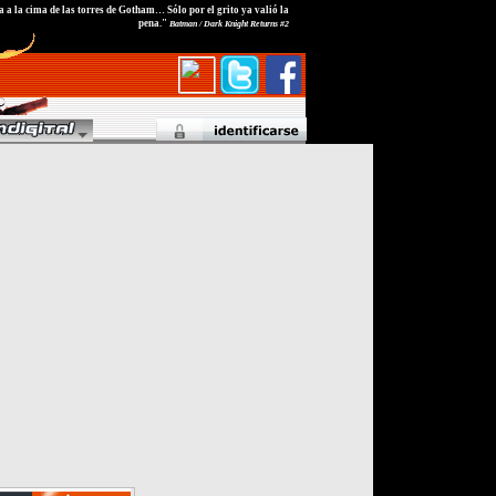
 a la cima de las torres de Gotham… Sólo por el grito ya valió la
pena."
Batman / Dark Knight Returns #2