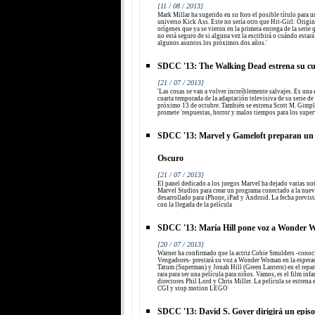
[11 / 08 / 2013]
Mark Millar ha sugerido en su foro el posible título para u
universo Kick Ass. Este no sería otro que Hit-Girl: Origins
orígenes que ya se vieron en la primera entrega de la seri
no está seguro de si alguna vez la escribirá o cuándo estar
algunos asuntos los próximos dos años.'
SDCC '13: The Walking Dead estrena su cu
[21 / 07 / 2013]
'Las cosas se van a volver increíblemente salvajes. Es una
cuarta temporada de la adaptación televisiva de su serie de
próximo 13 de octubre. También se estrena Scott M. Gim
promete 'respuestas, horror y malos tiempos para los super
SDCC '13: Marvel y Gameloft preparan un
Oscuro
[21 / 07 / 2013]
El panel dedicado a los juegos Marvel ha dejado varias noti
Marvel Studios para crear un programa conectado a la nuev
desarrollado para iPhone, iPad y Android. La fecha previst
con la llegada de la película
SDCC '13: María Hill pone voz a Wonder 
[20 / 07 / 2013]
Warner ha confirmado que la actriz Cobie Smulders -conoci
Vengadores- prestará su voz a Wonder Woman en la esper
Tatum (Superman) y Jonah Hill (Green Lantern) en el repar
rara para ser una película para niños. Vamos, es el film inf
directores Phil Lord y Chris Miller. La película se estrena
CGI y stop motion LEGO
SDCC '13: David S. Goyer dirigirá un epis