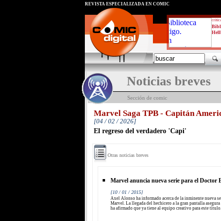
REVISTA ESPECIALIZADA EN CÓMIC
critic
Bibl
Hell
Noticias breves
Sección de comic
Marvel Saga TPB - Capitán Ameri
[04 / 02 / 2026]
El regreso del verdadero 'Capi'
Otras noticias breves
Marvel anuncia nueva serie para el Doctor 
[10 / 01 / 2015]
Axel Alonso ha informado acerca de la inminente nueva se
Marvel. La llegada del hechicero a la gran pantalla asegur
ha afirmado que ya tiene al equipo creativo para este título