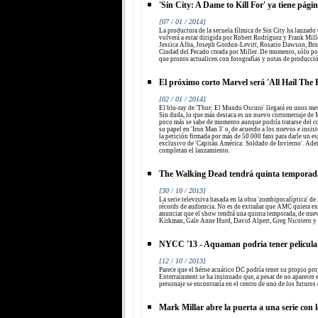
'Sin City: A Dame to Kill For' ya tiene pági
[07 / 01 / 2014]
La productora de la secuela fílmica de Sin City ha lanzado u
volverá a estar dirigida por Robert Rodríguez y Frank Mill
Jessica Alba, Joseph Gordon-Levitt, Rosario Dawson, Bru
Ciudad del Pecado creada por Miller. De momento, sólo p
que pronto actualicen con fotografías y notas de producció
El próximo corto Marvel será 'All Hail The 
[02 / 01 / 2014]
El blu-ray de 'Thor: El Mundo Oscuro' llegará en unos mes
Sin duda, lo que más destaca es un nuevo cortometraje de 
poco más se sabe de momento aunque podría tratarse del c
su papel en 'Iron Man 3' o, de acuerdo a los nuevos e insist
la petición firmada por más de 50.000 fans para darle un es
exclusivo de 'Capitán América: Soldado de Invierno'. Ade
completan el lanzamiento.
The Walking Dead tendrá quinta temporad
[30 / 10 / 2013]
La serie televisiva basada en la obra 'zombipocalíptica' 
récords de audiencia. No es de extrañar que AMC quiera ex
anunciar que el show tendrá una quinta temporada, de nu
Kirkman, Gale Anne Hurd, David Alpert, Greg Nicotero y
NYCC '13 - Aquaman podría tener películ
[12 / 10 / 2013]
Parece que el héroe acuático DC podría tener su propio p
Entertainment se ha insinuado que, a pesar de no aparecer e
personaje se encontraría en el centro de uno de los futuros
Mark Millar abre la puerta a una serie con l