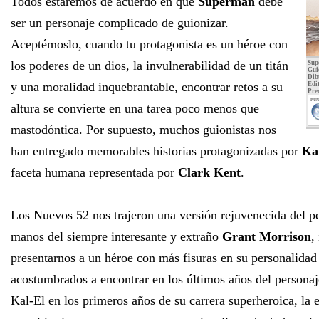
Todos estaremos de acuerdo en que
Superman
debe
ser un personaje complicado de guionizar.
Aceptémoslo, cuando tu protagonista es un héroe con
los poderes de un dios, la invulnerabilidad de un titán
Sup
Gui
Dib
y una moralidad inquebrantable, encontrar retos a su
Edit
Pre
PUN
altura se convierte en una tarea poco menos que
mastodóntica. Por supuesto, muchos guionistas nos
han entregado memorables historias protagonizadas por
Ka
faceta humana representada por
Clark Kent
.
Los Nuevos 52 nos trajeron una versión rejuvenecida del p
manos del siempre interesante y extraño
Grant Morrison
,
presentarnos a un héroe con más fisuras en su personalidad
acostumbrados a encontrar en los últimos años del personaj
Kal-El en los primeros años de su carrera superheroica, la e