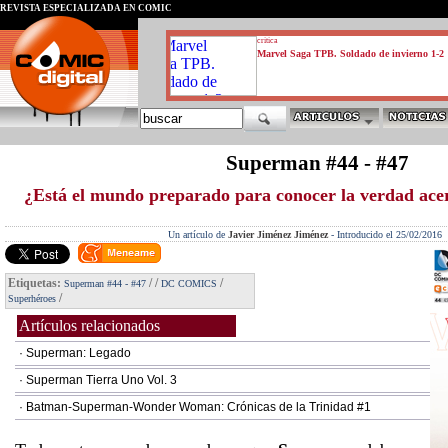
REVISTA ESPECIALIZADA EN CÓMIC
critica
Marvel Saga TPB. Soldado de invierno 1-2
Superman #44 - #47
¿Está el mundo preparado para conocer la verdad ac
Un artículo de
Javier Jiménez Jiménez
-
Introducido el 25/02/2016
Etiquetas:
/
/
/
Superman #44 - #47
DC COMICS
/
Superhéroes
Artículos relacionados
· Superman: Legado
· Superman Tierra Uno Vol. 3
· Batman-Superman-Wonder Woman: Crónicas de la Trinidad #1