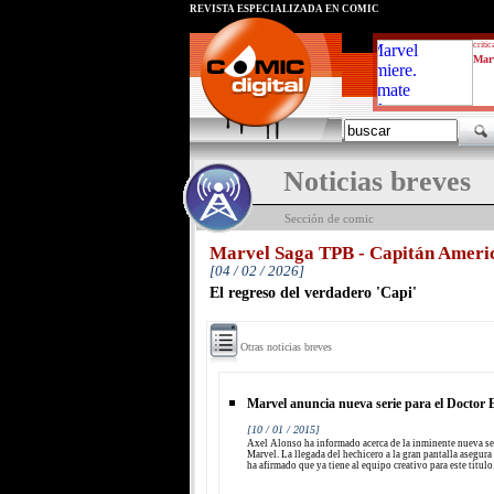
REVISTA ESPECIALIZADA EN CÓMIC
critic
Marv
Noticias breves
Sección de comic
Marvel Saga TPB - Capitán Ameri
[04 / 02 / 2026]
El regreso del verdadero 'Capi'
Otras noticias breves
Marvel anuncia nueva serie para el Doctor 
[10 / 01 / 2015]
Axel Alonso ha informado acerca de la inminente nueva se
Marvel. La llegada del hechicero a la gran pantalla asegur
ha afirmado que ya tiene al equipo creativo para este título