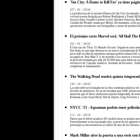
'Sin City: A Dame to Kill For' ya tiene pági
[07 / 01 / 2014]
La productora de la secuela fílmica de Sin City ha lanzado u
volverá a estar dirigida por Robert Rodríguez y Frank Mill
Jessica Alba, Joseph Gordon-Levitt, Rosario Dawson, Bru
Ciudad del Pecado creada por Miller. De momento, sólo p
que pronto actualicen con fotografías y notas de producció
El próximo corto Marvel será 'All Hail The 
[02 / 01 / 2014]
El blu-ray de 'Thor: El Mundo Oscuro' llegará en unos mes
Sin duda, lo que más destaca es un nuevo cortometraje de 
poco más se sabe de momento aunque podría tratarse del c
su papel en 'Iron Man 3' o, de acuerdo a los nuevos e insist
la petición firmada por más de 50.000 fans para darle un es
exclusivo de 'Capitán América: Soldado de Invierno'. Ade
completan el lanzamiento.
The Walking Dead tendrá quinta temporad
[30 / 10 / 2013]
La serie televisiva basada en la obra 'zombipocalíptica' 
récords de audiencia. No es de extrañar que AMC quiera ex
anunciar que el show tendrá una quinta temporada, de nu
Kirkman, Gale Anne Hurd, David Alpert, Greg Nicotero y
NYCC '13 - Aquaman podría tener películ
[12 / 10 / 2013]
Parece que el héroe acuático DC podría tener su propio p
Entertainment se ha insinuado que, a pesar de no aparecer e
personaje se encontraría en el centro de uno de los futuros
Mark Millar abre la puerta a una serie con l