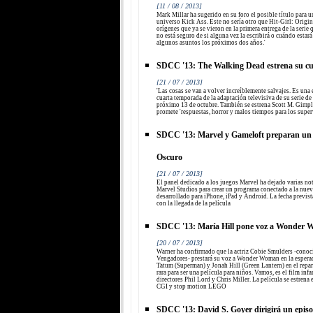
[11 / 08 / 2013]
Mark Millar ha sugerido en su foro el posible título para u
universo Kick Ass. Este no sería otro que Hit-Girl: Origins
orígenes que ya se vieron en la primera entrega de la seri
no está seguro de si alguna vez la escribirá o cuándo estar
algunos asuntos los próximos dos años.'
SDCC '13: The Walking Dead estrena su cu
[21 / 07 / 2013]
'Las cosas se van a volver increíblemente salvajes. Es una
cuarta temporada de la adaptación televisiva de su serie de
próximo 13 de octubre. También se estrena Scott M. Gim
promete 'respuestas, horror y malos tiempos para los super
SDCC '13: Marvel y Gameloft preparan un
Oscuro
[21 / 07 / 2013]
El panel dedicado a los juegos Marvel ha dejado varias noti
Marvel Studios para crear un programa conectado a la nuev
desarrollado para iPhone, iPad y Android. La fecha previst
con la llegada de la película
SDCC '13: María Hill pone voz a Wonder 
[20 / 07 / 2013]
Warner ha confirmado que la actriz Cobie Smulders -conoci
Vengadores- prestará su voz a Wonder Woman en la esper
Tatum (Superman) y Jonah Hill (Green Lantern) en el repar
rara para ser una película para niños. Vamos, es el film inf
directores Phil Lord y Chris Miller. La película se estrena
CGI y stop motion LEGO
SDCC '13: David S. Goyer dirigirá un epis