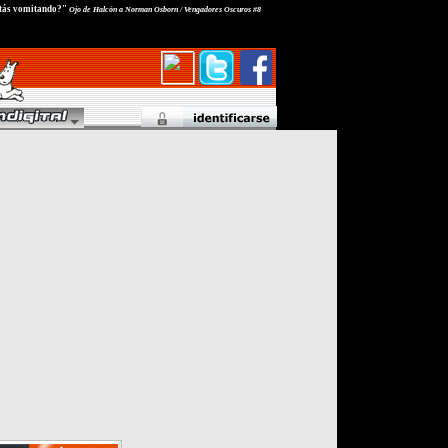
estás vomitando?"
Ojo de Halcón a Norman Osborn / Vengadores Oscuros #8