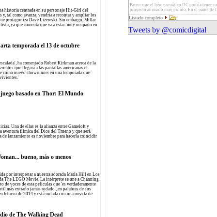
'Capitán América: Soldado de Invierno'. Ademá
Gimple como showrunner y Robert Kirkman, 
Parece que el héroe acuático DC podría tener s
escenas inéditas, comentarios y making-ofs co
Anne Hurd, David Alpert, Greg Nicotero y To
proyecto animado muy pronto. En el panel de
na historia centrada en su personaje Hit-Girl del
el lanzamiento.
como productores ejecutivos
Entertainment se ha insinuado que, a pesar de 
 y, tal como avanza, vendría a recontar y ampliar los
Listado completo
aparecer en la siguiente película Justice Leagu
e que protagoniza Dave Lizewski. Sin embargo, Millar
el personaje se encontraría en el centro de uno 
á lista, ya que comenta que va a estar 'muy ocupado en
Tweets by @comicdigital
futuros estrenos de la compañía
arta temporada el 13 de octubre
 escalada', ha comentado Robert Kirkman acerca de la
 zombis que llegará a las pantallas americanas el
ple como nuevo showrunner en una temporada que
vivientes.'
 juego basado en Thor: El Mundo
cias. Una de ellas es la alianza entre Gameloft y
a aventura fílmica del Dios del Trueno y que será
a de lanzamiento es noviembre para hacerla coincidir
Woman... bueno, más o menos
da por interpretar a nuestra adorada María Hill en Los
ada The LEGO Movie. La intérprete se une a Channing
to de voces de esta películas que 'es verdaderamente
antil más extraño jamás rodado', en palabras de sus
 en febrero de 2014 y está rodada con una mezcla de
odio de The Walking Dead