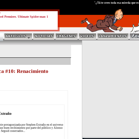
test
"¿Tú te crees toda esa mierda que 
a
el Premiere. Ultimate Spider-man 1
ca #10: Renacimiento
Extraño
rie protagonizada por Stephen Extraño en el universo
a un buen recibimiento por parte del público y Alonso
. Seguid conectados...