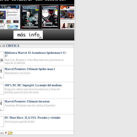
os de
CRITICA
Biblioteca Marvel. El Asombroso Spiderman # 15-
17
Stan Lee, Romita y John Buscema nos presentan la
saga de la tablilla
Marvel Premiere. Ultimate Spider-man 1
Matrimonio con hijos
100% DC HC Supergirl: La mujer del mañana
King nos ofrece una historia emotiva y llena de
detalles para la chica de acero
Marvel Premiere. Ultimate Invasion
Jonathan Hickman trae de vuelta al hacedor
DC Must-Have. JLA/JSA: Pecados y virtudes
Justicia por partida doble
leto