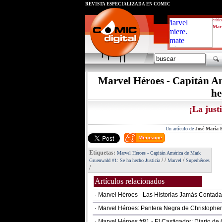
REVISTA ESPECIALIZADA EN CÓMIC
critic
Marv
Marvel Héroes - Capitán A
he
¡La justi
Un artículo de
José María P
Etiquetas:
Marvel Héroes - Capitán América de Mark
/
/
/
Gruenwald #1: Se ha hecho Justicia
Marvel
Superhéroes
/
Artículos relacionados
· Marvel Héroes - Las Historias Jamás Contad
· Marvel Héroes: Pantera Negra de Christopher
· Marvel Héroes #81 - El Castigador: Diario de