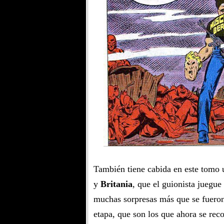
También tiene cabida en este tomo 
y
Britania
, que el guionista juegu
muchas sorpresas más que se fueron
etapa, que son los que ahora se reco