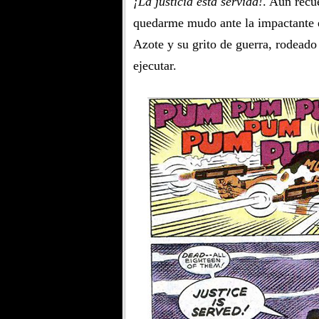
¡La justicia está servida!
. Aún recue
quedarme mudo ante la impactante e
Azote y su grito de guerra, rodeado
ejecutar.