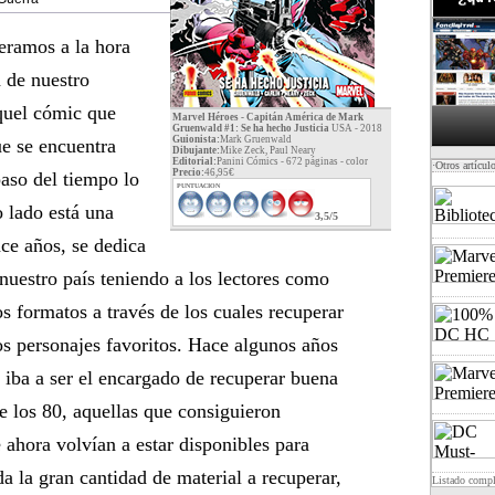
eramos a la hora
 de nuestro
aquel cómic que
Marvel Héroes - Capitán América de Mark
Gruenwald #1: Se ha hecho Justicia
USA - 2018
Guionista:
Mark Gruenwald
e se encuentra
Dibujante:
Mike Zeck, Paul Neary
Editorial:
Panini Cómics - 672 páginas -
color
·Otros artícul
Precio:
46,95€
paso del tiempo lo
PUNTUACION
o lado está una
3,5/5
ce años, se dedica
nuestro país teniendo a los lectores como
 formatos a través de los cuales recuperar
os personajes favoritos. Hace algunos años
iba a ser el encargado de recuperar buena
 los 80, aquellas que consiguieron
 ahora volvían a estar disponibles para
da la gran cantidad de material a recuperar,
Listado comp