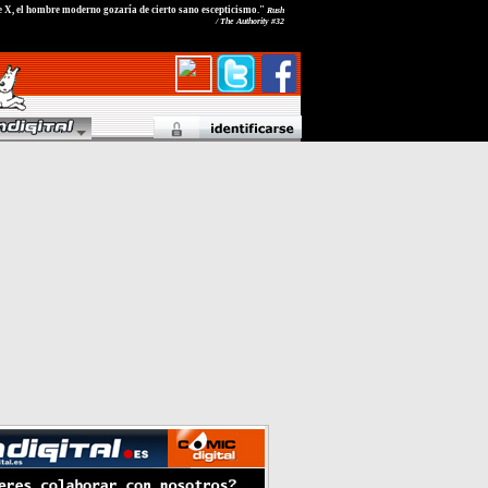
e X, el hombre moderno gozaría de cierto sano escepticismo."
Rush
/ The Authority #32