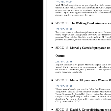
[11 / 08 / 2013]
Mark Millar ha sugerido en su foro el posible título para u
universo Kick Ass. Este no sería otro que Hit-Girl: Origins
orígenes que ya se vieron en la primera entrega de la seri
no está seguro de si alguna vez la escribirá o cuándo estar
algunos asuntos los próximos dos años.'
SDCC '13: The Walking Dead estrena su cu
[21 / 07 / 2013]
'Las cosas se van a volver increíblemente salvajes. Es una
cuarta temporada de la adaptación televisiva de su serie de
próximo 13 de octubre. También se estrena Scott M. Gim
promete 'respuestas, horror y malos tiempos para los super
SDCC '13: Marvel y Gameloft preparan un
Oscuro
[21 / 07 / 2013]
El panel dedicado a los juegos Marvel ha dejado varias noti
Marvel Studios para crear un programa conectado a la nuev
desarrollado para iPhone, iPad y Android. La fecha previst
con la llegada de la película
SDCC '13: María Hill pone voz a Wonder 
[20 / 07 / 2013]
Warner ha confirmado que la actriz Cobie Smulders -conoci
Vengadores- prestará su voz a Wonder Woman en la esper
Tatum (Superman) y Jonah Hill (Green Lantern) en el repar
rara para ser una película para niños. Vamos, es el film inf
directores Phil Lord y Chris Miller. La película se estrena
CGI y stop motion LEGO
SDCC '13: David S. Goyer dirigirá un epis