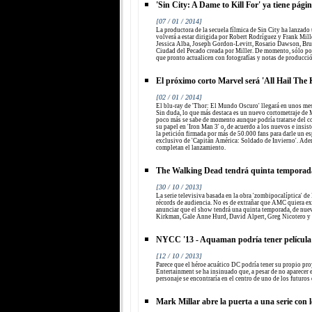
'Sin City: A Dame to Kill For' ya tiene pági
[07 / 01 / 2014]
La productora de la secuela fílmica de Sin City ha lanzado u
volverá a estar dirigida por Robert Rodríguez y Frank Mill
Jessica Alba, Joseph Gordon-Levitt, Rosario Dawson, Bru
Ciudad del Pecado creada por Miller. De momento, sólo p
que pronto actualicen con fotografías y notas de producció
El próximo corto Marvel será 'All Hail The 
[02 / 01 / 2014]
El blu-ray de 'Thor: El Mundo Oscuro' llegará en unos mes
Sin duda, lo que más destaca es un nuevo cortometraje de 
poco más se sabe de momento aunque podría tratarse del c
su papel en 'Iron Man 3' o, de acuerdo a los nuevos e insist
la petición firmada por más de 50.000 fans para darle un es
exclusivo de 'Capitán América: Soldado de Invierno'. Ade
completan el lanzamiento.
The Walking Dead tendrá quinta temporad
[30 / 10 / 2013]
La serie televisiva basada en la obra 'zombipocalíptica' 
récords de audiencia. No es de extrañar que AMC quiera ex
anunciar que el show tendrá una quinta temporada, de nu
Kirkman, Gale Anne Hurd, David Alpert, Greg Nicotero y
NYCC '13 - Aquaman podría tener películ
[12 / 10 / 2013]
Parece que el héroe acuático DC podría tener su propio p
Entertainment se ha insinuado que, a pesar de no aparecer e
personaje se encontraría en el centro de uno de los futuros
Mark Millar abre la puerta a una serie con l