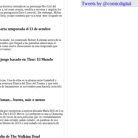
el personaje se encontraría en el centro de uno 
Tweets by @comicdigital
futuros estrenos de la compañía
na historia centrada en su personaje Hit-Girl del
 y, tal como avanza, vendría a recontar y ampliar los
e que protagoniza Dave Lizewski. Sin embargo, Millar
á lista, ya que comenta que va a estar 'muy ocupado en
arta temporada el 13 de octubre
 escalada', ha comentado Robert Kirkman acerca de la
 zombis que llegará a las pantallas americanas el
ple como nuevo showrunner en una temporada que
vivientes.'
 juego basado en Thor: El Mundo
cias. Una de ellas es la alianza entre Gameloft y
a aventura fílmica del Dios del Trueno y que será
a de lanzamiento es noviembre para hacerla coincidir
Woman... bueno, más o menos
da por interpretar a nuestra adorada María Hill en Los
ada The LEGO Movie. La intérprete se une a Channing
to de voces de esta películas que 'es verdaderamente
antil más extraño jamás rodado', en palabras de sus
 en febrero de 2014 y está rodada con una mezcla de
odio de The Walking Dead