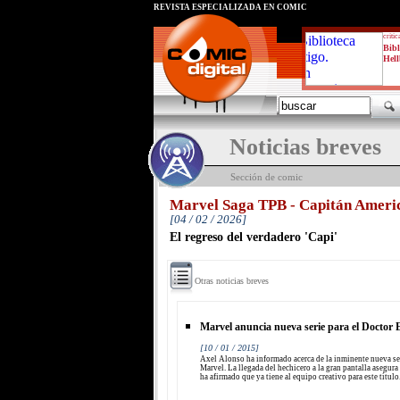
REVISTA ESPECIALIZADA EN CÓMIC
critic
Bibl
Hell
Noticias breves
Sección de comic
Marvel Saga TPB - Capitán Ameri
[04 / 02 / 2026]
El regreso del verdadero 'Capi'
Otras noticias breves
Marvel anuncia nueva serie para el Doctor 
[10 / 01 / 2015]
Axel Alonso ha informado acerca de la inminente nueva se
Marvel. La llegada del hechicero a la gran pantalla asegur
ha afirmado que ya tiene al equipo creativo para este título