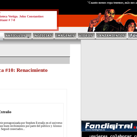
test
"Cuanto menos ropa tenemos, más nos ac
a
ioteca Vertigo. John Constantine:
blazer # 7-8
ca #10: Renacimiento
Extraño
rie protagonizada por Stephen Extraño en el universo
a un buen recibimiento por parte del público y Alonso
. Seguid conectados...