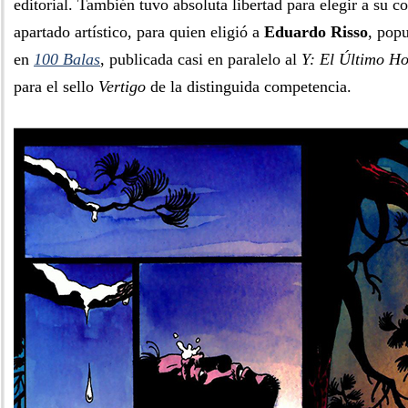
editorial. También tuvo absoluta libertad para elegir a su 
apartado artístico, para quien eligió a
Eduardo Risso
, popu
en
100 Balas
, publicada casi en paralelo al
Y: El Último H
para el sello
Vertigo
de la distinguida competencia.