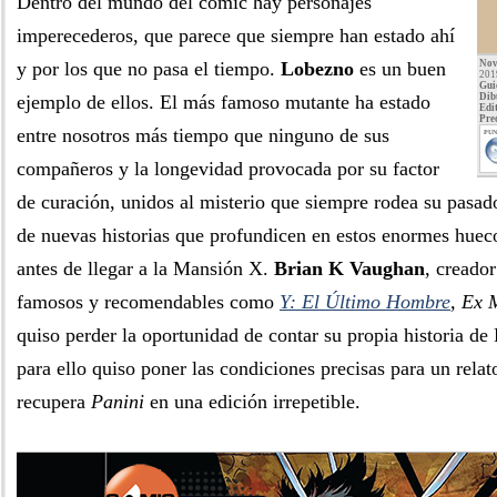
Dentro del mundo del cómic hay personajes
imperecederos, que parece que siempre han estado ahí
y por los que no pasa el tiempo.
Lobezno
es un buen
Nov
201
Gui
ejemplo de ellos. El más famoso mutante ha estado
Dib
Edit
Pre
entre nosotros más tiempo que ninguno de sus
PUN
compañeros y la longevidad provocada por su factor
de curación, unidos al misterio que siempre rodea su pasado,
de nuevas historias que profundicen en estos enormes huec
antes de llegar a la Mansión X.
Brian K Vaughan
, creador
famosos y recomendables como
Y: El Último Hombre
, Ex 
quiso perder la oportunidad de contar su propia historia d
para ello quiso poner las condiciones precisas para un rela
recupera
Panini
en una edición irrepetible.