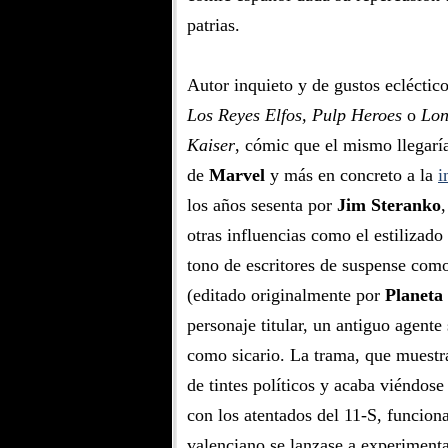
patrias.
Autor inquieto y de gustos ecléctic
Los Reyes Elfos, Pulp Heroes
o
Lon
Kaiser
, cómic que el mismo llegarí
de
Marvel
y más en concreto a la
i
los años sesenta por
Jim Steranko
otras influencias como el estilizado
tono de escritores de suspense co
(editado originalmente por
Planeta 
personaje titular, un antiguo agente
como sicario. La trama, que muestra
de tintes políticos y acaba viéndos
con los atentados del 11-S, funcion
valenciano se lanzase a experimenta