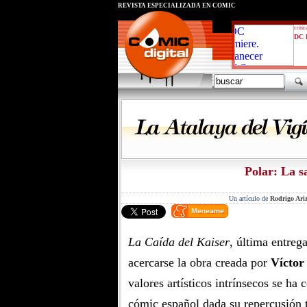
REVISTA ESPECIALIZADA EN CÓMIC
critic
DC 
Polar: La s
Un artículo de
Rodrigo Ariz
La Caída del Kaiser
, última entreg
acercarse la obra creada por
Víctor
valores artísticos intrínsecos se ha
cómic español dada su repercusión t