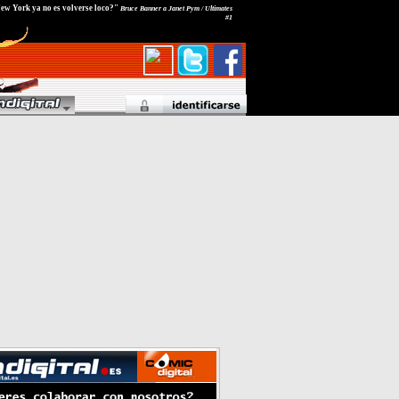
New York ya no es volverse loco?"
Bruce Banner a Janet Pym / Ultimates
#1