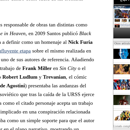
os responsable de obras tan distintas como
e in Heaven
, en 2009 Santos publicó
Black
a a definir como un homenaje al
Nick Furia
·Otros artícul
nfluyente etapa
sobre el mismo realizada en
, uno de sus autores de referencia. Añadiendo
 trabajo de
Frank Miller
en
Sin City
o el
mo
Robert Ludlum
y
Trevanian
, el cómic
de Agostini
) presentaba las andanzas del
 soviético que tras la caída de la URSS ejerce
 como el citado personaje acepta un trabajo
e implicado en una conspiración relacionada
aba como un simple soporte para que el autor
Listado comp
r en el plano narrativo, mostrando un