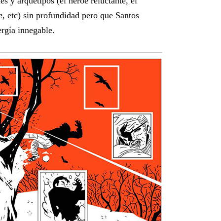
és y arquetipos (el héroe reluctante, el
e
, etc) sin profundidad pero que Santos
rgía innegable.