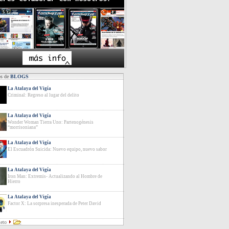
os de
BLOGS
La Atalaya del Vigía
Criminal: Regreso al lugar del delito
La Atalaya del Vigía
Wonder Woman Tierra Uno: Partenogénesis
“morrisoniana”
La Atalaya del Vigía
El Escuadrón Suicida: Nuevo equipo, nuevo sabor
La Atalaya del Vigía
Iron Man: Extremis- Actualizando al Hombre de
Hierro
La Atalaya del Vigía
Factor X: La sorpresa inesperada de Peter David
leto