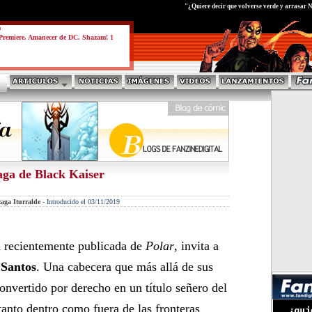
test
"¿Quiere decir que volverse verde y arrasar 
a
Premiere. Amanecer de DC. Shazam! 1
aga de Black Kaiser
aga Iturralde
-
Introducido el 03/11/2019
a recientemente publicada de
Polar
, invita a
 Santos
. Una cabecera que más allá de sus
 convertido por derecho en un título señero del
anto dentro como fuera de las fronteras