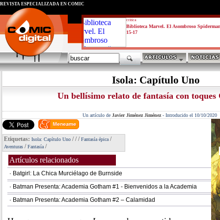
REVISTA ESPECIALIZADA EN CÓMIC
critica
Biblioteca Marvel. El Asombroso Spiderma
15-17
Isola: Capítulo Uno
Un bellísimo relato de fantasía con toques 
Un artículo de
Javier Jiménez Jiménez
-
Introducido el 10/10/2020
Etiquetas:
/
/
/
/
Isola: Capítulo Uno
Fantasía épica
/
/
Aventuras
Fantasía
Artículos relacionados
· Batgirl: La Chica Murciélago de Burnside
· Batman Presenta: Academia Gotham #1 - Bienvenidos a la Academia
· Batman Presenta: Academia Gotham #2 – Calamidad