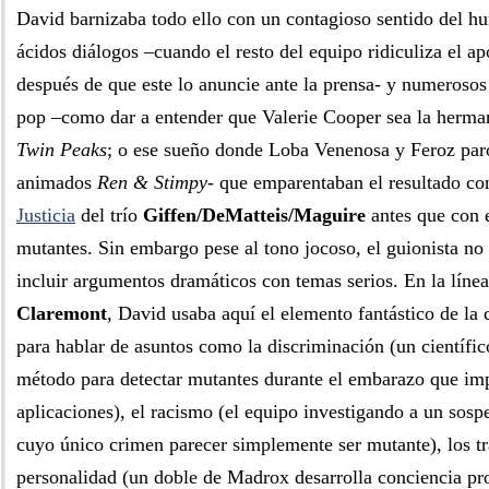
David barnizaba todo ello con un contagioso sentido del h
ácidos diálogos –cuando el resto del equipo ridiculiza el a
después de que este lo anuncie ante la prensa- y numerosos 
pop –como dar a entender que Valerie Cooper sea la herman
Twin Peaks
; o ese sueño donde Loba Venenosa y Feroz paro
animados
Ren & Stimpy
- que emparentaban el resultado co
Justicia
del trío
Giffen/DeMatteis/Maguire
antes que con e
mutantes. Sin embargo pese al tono jocoso, el guionista no
incluir argumentos dramáticos con temas serios. En la líne
Claremont
, David usaba aquí el elemento fantástico de la
para hablar de asuntos como la discriminación (un científic
método para detectar mutantes durante el embarazo que imp
aplicaciones), el racismo (el equipo investigando a un sosp
cuyo único crimen parecer simplemente ser mutante), los tr
personalidad (un doble de Madrox desarrolla conciencia pro