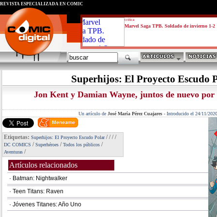
REVISTA ESPECIALIZADA EN CÓMIC
critica
Marvel Saga TPB. Soldado de invierno 1-2
Superhijos: El Proyecto Escudo 
Jon Kent y Damian Wayne, juntos de nuevo por 
Un artículo de
José María Pérez Cuajares
-
Introducido el 24/11/202
Etiquetas:
/
/
/
/
Superhijos: El Proyecto Escudo Polar
/
/
/
DC COMICS
Superhéroes
Todos los públicos
/
Aventuras
Artículos relacionados
· Batman: Nightwalker
· Teen Titans: Raven
· Jóvenes Titanes: Año Uno