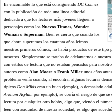
Es encomiable lo que está consiguiendo
DC Comics
con la publicación de toda una línea editorial
Sup
dedicada a que los lectores más jóvenes lleguen a
202
Gui
Dib
personajes como los
Nuevos Titanes, Wonder
Edit
Pre
PUN
Woman
o
Superman
. Bien es cierto que cuando los
que ahora superamos los cuarenta años leímos
nuestros primeros cómics, no había productos de este tipo 
nosotros. Simplemente se trataba de adelantarnos a nuestro
con estilos de lectura que no estaban pensados para nosotros
autores como
Alan Moore
o
Frank Miller
unos años antes 
problema venía cuando, al encontrar algunas lecturas demasi
típicos
Don Mikis
eran un buen ejemplo), o demasiado adul
Arkham Asylum
por ejemplo); se corría el riesgo de que se 
lectura por cualquier otro hobby, algo que, viendo el núme
leen con asiduidad de nuestra sociedad, es algo que suced