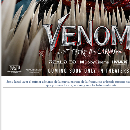
Sony lanzó ayer el primer adelanto de la nueva entrega de la franquicia arácnida protagon
que promete locura, acción y mucha baba simbionte