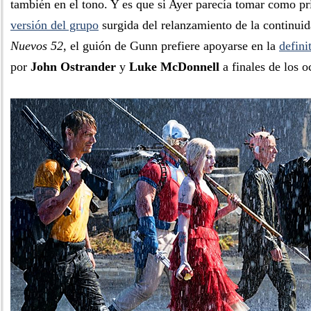
también en el tono. Y es que si Ayer parecía tomar como pri
versión del grupo
surgida del relanzamiento de la continui
Nuevos 52
, el guión de Gunn prefiere apoyarse en la
defini
por
John Ostrander
y
Luke McDonnell
a finales de los o