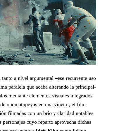
tanto a nivel argumental –ese recurrente uso
ama paralela que acaba alterando la principal-
tulos mediante elementos visuales integrados
e de onomatopeyas en una viñeta-, el film
ón filmadas con un brío y claridad notables
os personajes cuyo reparto aprovecha dichas
empre carismático
Idris Elba
como líder a