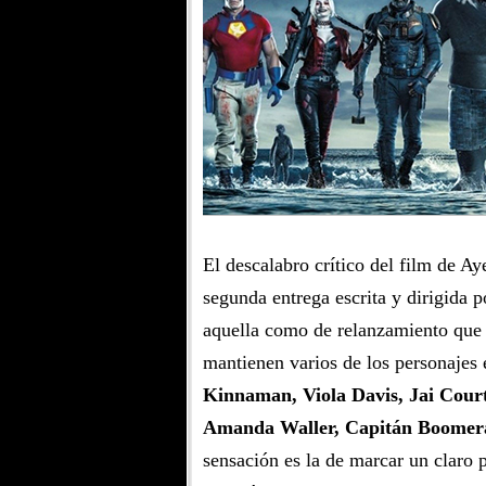
El descalabro crítico del film de Ay
segunda entrega escrita y dirigida 
aquella como de relanzamiento que 
mantienen varios de los personajes e
Kinnaman, Viola Davis, Jai Cour
Amanda Waller, Capitán Boomer
sensación es la de marcar un claro 