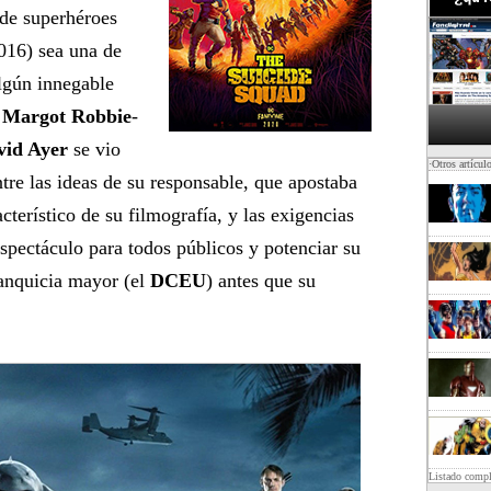
 de superhéroes
016) sea una de
algún innegable
e
Margot Robbie
-
vid Ayer
se vio
·Otros artícul
tre las ideas de su responsable, que apostaba
cterístico de su filmografía, y las exigencias
spectáculo para todos públicos y potenciar su
ranquicia mayor (el
DCEU
) antes que su
Listado comp