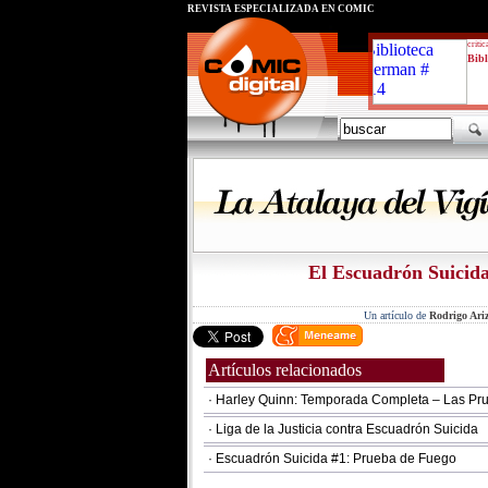
REVISTA ESPECIALIZADA EN CÓMIC
critic
Bibl
El Escuadrón Suicid
Un artículo de
Rodrigo Ariz
Artículos relacionados
· Harley Quinn: Temporada Completa – Las Pr
· Liga de la Justicia contra Escuadrón Suicida
· Escuadrón Suicida #1: Prueba de Fuego