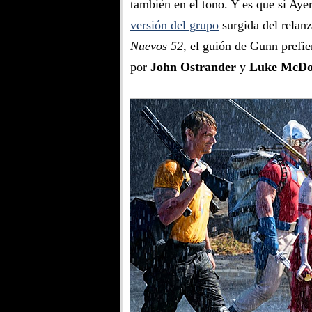
también en el tono. Y es que si Ayer
versión del grupo
surgida del relan
Nuevos 52
, el guión de Gunn prefi
por
John Ostrander
y
Luke McDo