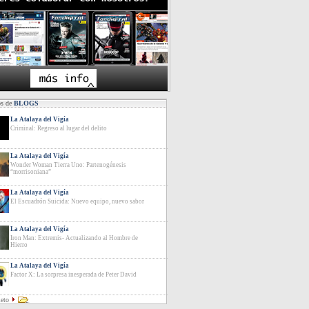
os de
BLOGS
La Atalaya del Vigía
Criminal: Regreso al lugar del delito
La Atalaya del Vigía
Wonder Woman Tierra Uno: Partenogénesis
“morrisoniana”
La Atalaya del Vigía
El Escuadrón Suicida: Nuevo equipo, nuevo sabor
La Atalaya del Vigía
Iron Man: Extremis- Actualizando al Hombre de
Hierro
La Atalaya del Vigía
Factor X: La sorpresa inesperada de Peter David
leto