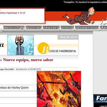
test
"Tranquilos. No insultaré la legendaria solida
a
ioteca Superman # 11-14
a: Nuevo equipo, nuevo sabor
aga Iturralde
-
Introducido el 09/08/2021
uebas de Harley Quinn