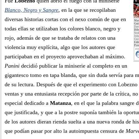
Fue
Lobezno
quien abrió el fuego con la miniserie
Blanco, Negro y Sangre
, en la que se recopilaban
diversas historias cortas con el nexo común de que en
Mas
Gui
Dav
todas ellas se utilizaban los colores blanco, negro y
Dib
Sto
Joh
rojo, además de que se trataba de relatos con una
Coc
Edit
Pre
violencia muy explícita, algo que los autores que
PUN
participaban en el proyecto aprovechaban al máximo.
Panini
decidió publicar la miniserie al completo en un
gigantesco tomo en tapa blanda, que sin duda servía para m
de su lectura. Después de que el experimento con Lobezno 
ventas y una entusiasta recepción por parte de la crítica, no 
especial dedicado a
Matanza
, en el que la palabra sangre d
que justificada, y que a la postre suponía también la oport
de los autores dieran rienda suelta a una nueva ronda de his
que podían pasar por alto la autoimpuesta censura de
Marv