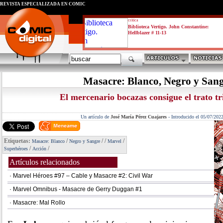
REVISTA ESPECIALIZADA EN CÓMIC
critica
Biblioteca Vertigo. John Constantine:
Hellblazer # 11-13
Masacre: Blanco, Negro y San
El mercenario bocazas consigue el trato tr
Un artículo de
José María Pérez Cuajares
-
Introducido el 05/07/202
Etiquetas:
/
/
/
/
Masacre: Blanco
Negro y Sangre
Marvel
/
/
Superhéroes
Acción
Artículos relacionados
· Marvel Héroes #97 – Cable y Masacre #2: Civil War
· Marvel Omnibus - Masacre de Gerry Duggan #1
· Masacre: Mal Rollo