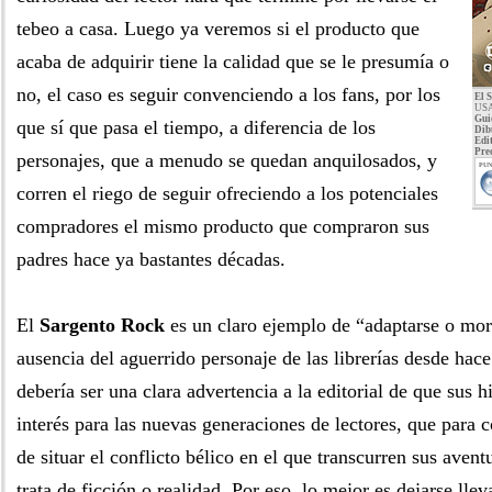
tebeo a casa. Luego ya veremos si el producto que
acaba de adquirir tiene la calidad que se le presumía o
no, el caso es seguir convenciendo a los fans, por los
El S
USA
Gui
que sí que pasa el tiempo, a diferencia de los
Dib
Edit
Pre
personajes, que a menudo se quedan anquilosados, y
PUN
corren el riego de seguir ofreciendo a los potenciales
compradores el mismo producto que compraron sus
padres hace ya bastantes décadas.
El
Sargento Rock
es un claro ejemplo de “adaptarse o mori
ausencia del aguerrido personaje de las librerías desde hac
debería ser una clara advertencia a la editorial de que sus h
interés para las nuevas generaciones de lectores, que para
de situar el conflicto bélico en el que transcurren sus avent
trata de ficción o realidad. Por eso, lo mejor es dejarse llev