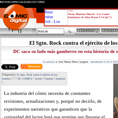
REVISTA ESPECIALIZADA EN CÓMIC
critica
Obras Maestras Marvel - Los Cuatro
Fantásticos de John Byrne # 3-4 (de 7)
El Sgto. Rock contra el ejército de lo
DC saca su lado más gamberro en esta historia de 
Un artículo de
José María Pérez Cuajares
-
Introducido el 19/11/202
Etiquetas:
El Sgto. Rock contra el ejército de los
/
/
/
/
/
/
/
muertos
DC COMICS
Acción
Fantasía
Suspense
/
La industria del cómic necesita de constantes
revisiones, actualizaciones y, porqué no decirlo, de
experimentos narrativos que garanticen que la
curiosidad del lector hará que termine por llevarse el