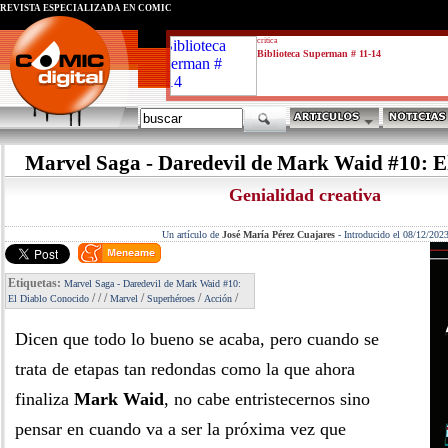
REVISTA ESPECIALIZADA EN CÓMIC
critica
Biblioteca Superman # 11-14
Marvel Saga - Daredevil de Mark Waid #10: E
Genialidad creativa
Un artículo de
José María Pérez Cuajares
-
Introducido el 08/12/202
Etiquetas:
Marvel Saga - Daredevil de Mark Waid #10:
/
/
/
/
/
/
El Diablo Conocido
Marvel
Superhéroes
Acción
Dicen que todo lo bueno se acaba, pero cuando se
trata de etapas tan redondas como la que ahora
finaliza
Mark Waid
, no cabe entristecernos sino
pensar en cuando va a ser la próxima vez que