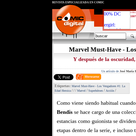
REVISTA ESPECIALIZADA EN CÓMIC
critic
100
Marvel Must-Have - Los
Y después de la oscuridad, 
Un artículo de
José María P
Etiquetas:
Marvel Must-Have - Los Vengadores #1: La
/
/
/
/
/
/
Edad Heroica
Marvel
Superhéroes
Acción
Como viene siendo habitual cuand
Bendis
se hace cargo de una colecci
estancias como guionista se dividen 
etapas dentro de la serie, e incluso 