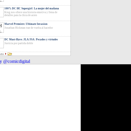
100% DC HC Supergirl: La mujer del mañana
King nos ofrece una historia emotiva y llena de
detalles para la chica de acero
Marvel Premiere. Ultimate Invasion
Jonathan Hickman trae de vuelta al hacedor
DC Must-Have. JLA/JSA: Pecados y virtudes
Justicia por partida doble
leto
y @comicdigital