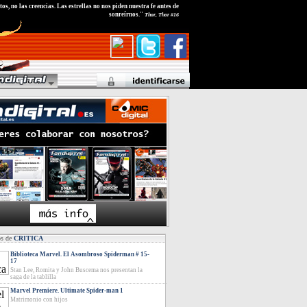
tos, no las creencias. Las estrellas no nos piden nuestra fe antes de
sonreírnos."
Thor, Thor #16
os de
CRITICA
Biblioteca Marvel. El Asombroso Spiderman # 15-
17
Stan Lee, Romita y John Buscema nos presentan la
saga de la tablilla
Marvel Premiere. Ultimate Spider-man 1
Matrimonio con hijos