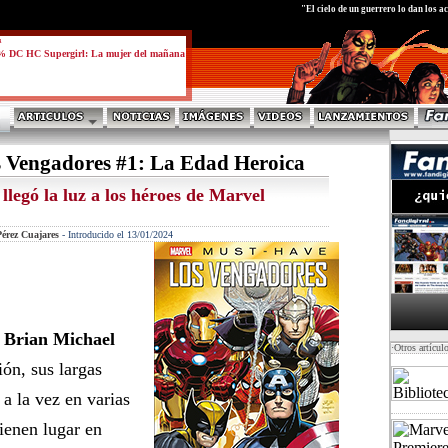
test
"El cielo de un guerrero lo dan los ac
a
% DC HC Supergirl: La mujer del mañana
 Vengadores #1: La Edad Heroica
llegó la luz a los héroes de Marvel
érez Cuajares
-
Introducido el 13/01/2024
o
Brian Michael
·Otros artícul
ón, sus largas
a la vez en varias
tienen lugar en