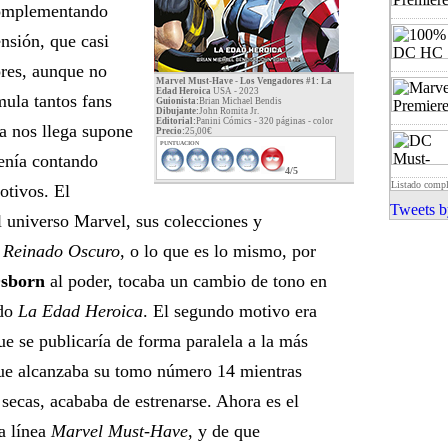
 complementando
nsión, que casi
ores, aunque no
Marvel Must-Have - Los Vengadores #1: La
Edad Heroica
USA - 2023
ula tantos fans
Guionista:
Brian Michael Bendis
Dibujante:
John Romita Jr.
Editorial:
Panini Cómics - 320 páginas -
color
a nos llega supone
Precio:
25,00€
PUNTUACION
enía contando
4/5
Listado comp
otivos. El
Tweets b
l universo Marvel, sus colecciones y
l
Reinado Oscuro
, o lo que es lo mismo, por
sborn
al poder, tocaba un cambio de tono en
ado
La Edad Heroica
. El segundo motivo era
ue se publicaría de forma paralela a la más
que alcanzaba su tomo número 14 mientras
secas, acababa de estrenarse. Ahora es el
a línea
Marvel Must-Have
, y de que