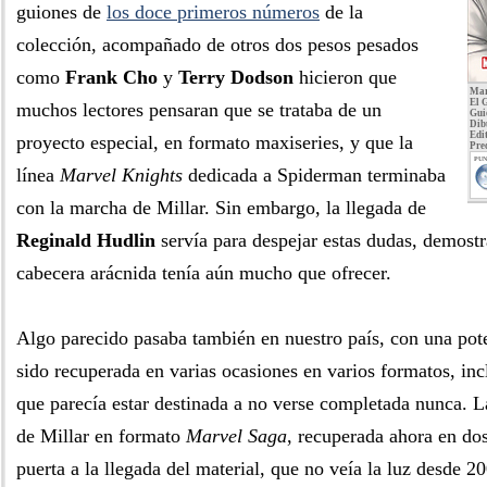
guiones de
los doce primeros números
de la
colección, acompañado de otros dos pesos pesados
como
Frank Cho
y
Terry Dodson
hicieron que
Mar
El 
muchos lectores pensaran que se trataba de un
Gui
Dib
Edit
proyecto especial, en formato maxiseries, y que la
Pre
PUN
línea
Marvel Knights
dedicada a Spiderman terminaba
con la marcha de Millar. Sin embargo, la llegada de
Reginald Hudlin
servía para despejar estas dudas, demost
cabecera arácnida tenía aún mucho que ofrecer.
Algo parecido pasaba también en nuestro país, con una pot
sido recuperada en varias ocasiones en varios formatos, incl
que parecía estar destinada a no verse completada nunca. L
de Millar en formato
Marvel Saga
, recuperada ahora en do
puerta a la llegada del material, que no veía la luz desde 2