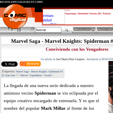
REVISTA ESPECIALIZADA EN CÓMIC
critica
Superman: Identidad Secreta (DC Pocket)
Marvel Saga - Marvel Knights: Spiderman #
Conviviendo con los Vengadores
Un artículo de
José María Pérez Cuajares
-
Introducido el 09/04/202
Etiquetas:
Marvel Saga - Marvel Knights: Spiderman #3:
/
/
/
/
/
/
El Gran Azul
Marvel
Superhéroes
Acción
La llegada de una nueva serie dedicada a nuestro
amistoso vecino
Spiderman
se vio eclipsada por el
equipo creativo encargado de estrenarla. Y es que el
nombre del popular
Mark Millar
al frente de los