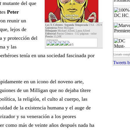
t
mutante del que
ntes
Peter
on reunir un
Los X-Celentes: Segunda Temporada
USA - 2024
que, lejos de
Guionista:
Peter Milligan
Dibujante:
Michael Allred, Laura Allred
Editorial:
Panini Cómics - 112 páginas -
color
a y protección del
Precio:
15,50€
PUNTUACION
4/5
ama y las
perhéroes tenía en una sociedad fascinada por
Listado comp
Tweets b
ápidamente en un icono del noveno arte,
 guiones de un Milligan que no dejaba títere
lítica, la religión, el culto al cuerpo, las
acuidad de la existencia humana y el auge de
arizador y su veneración a los peores
er como más de veinte años después nada ha