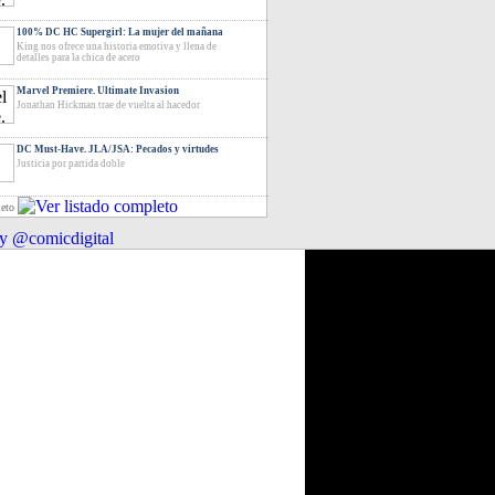
100% DC HC Supergirl: La mujer del mañana
King nos ofrece una historia emotiva y llena de
detalles para la chica de acero
Marvel Premiere. Ultimate Invasion
Jonathan Hickman trae de vuelta al hacedor
DC Must-Have. JLA/JSA: Pecados y virtudes
Justicia por partida doble
leto
y @comicdigital