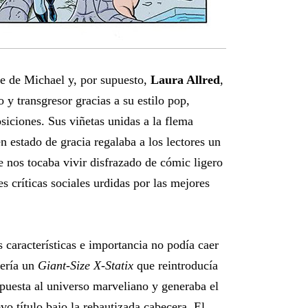
rte de Michael y, por supuesto,
Laura Allred
,
o y transgresor gracias a su estilo pop,
siciones. Sus viñetas unidas a la flema
n estado de gracia regalaba a los lectores un
e nos tocaba vivir disfrazado de cómic ligero
es críticas sociales urdidas por las mejores
 características e importancia no podía caer
cería un
Giant-Size X-Statix
que reintroducía
opuesta al universo marveliano y generaba el
evo título bajo la rebautizada cabecera. El