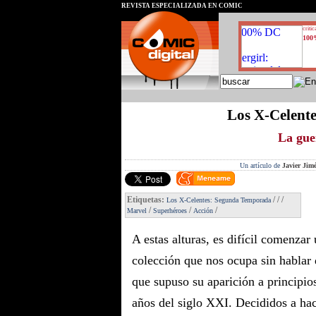
REVISTA ESPECIALIZADA EN CÓMIC
critic
100
Los X-Celent
La guer
Un artículo de
Javier Jim
Etiquetas:
/
/
/
Los X-Celentes: Segunda Temporada
/
/
/
Marvel
Superhéroes
Acción
A estas alturas, es difícil comenzar
colección que nos ocupa sin hablar 
que supuso su aparición a principio
años del siglo XXI. Decididos a ha