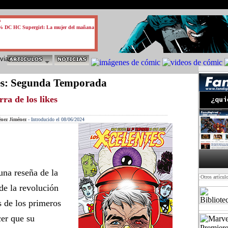
test
a
% DC HC Supergirl: La mujer del mañana
es: Segunda Temporada
ra de los likes
énez Jiménez
-
Introducido el 08/06/2024
 una reseña de la
·Otros artícul
de la revolución
s de los primeros
cer que su