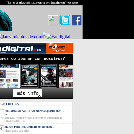
"En los cómics, casi nada ocurre accidentalmente"
Will Eisner
os de
CRITICA
Biblioteca Marvel. El Asombroso Spiderman # 15-
17
Stan Lee, Romita y John Buscema nos presentan la
saga de la tablilla
Marvel Premiere. Ultimate Spider-man 1
Matrimonio con hijos