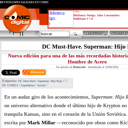
REVISTA ESPECIALIZADA EN CÓMIC
critica
Biblioteca Vertigo. John Constantine:
Hellblazer # 7-8
DC Must-Have. Superman: Hijo 
Nueva edición para una de las más recordadas historia
Hombre de Acero
Un artículo de
Redacción
-
Introducido el 19/06/2026
Etiquetas:
/
/
/
DC Must-Have. Superman: Hijo Rojo
/
/
/
DC COMICS
Superhéroes
Acción
En un audaz giro de los acontecimientos,
Superman: Hijo 
un universo alternativo donde el último hijo de Krypton no 
tranquila Kansas, sino en el corazón de la Unión Soviética.
escrita por
Mark Millar
—reconocido por obras como Kic