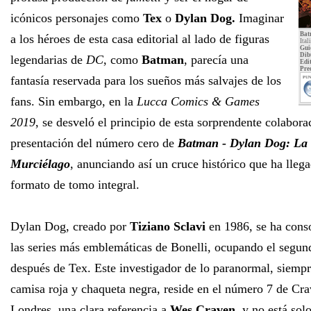
icónicos personajes como
Tex
o
Dylan Dog.
Imaginar
Bat
a los héroes de esta casa editorial al lado de figuras
Ital
Gui
Dib
legendarias de
DC
, como
Batman
, parecía una
Edit
Pre
fantasía reservada para los sueños más salvajes de los
PUN
fans. Sin embargo, en la
Lucca Comics & Games
2019
, se desveló el principio de esta sorprendente colabora
presentación del número cero de
Batman - Dylan Dog: La
Murciélago
, anunciando así un cruce histórico que ha lleg
formato de tomo integral.
Dylan Dog, creado por
Tiziano Sclavi
en 1986, se ha cons
las series más emblemáticas de Bonelli, ocupando el segun
después de Tex. Este investigador de lo paranormal, siempr
camisa roja y chaqueta negra, reside en el número 7 de Cr
Londres, una clara referencia a
Wes Craven
, y no está sol