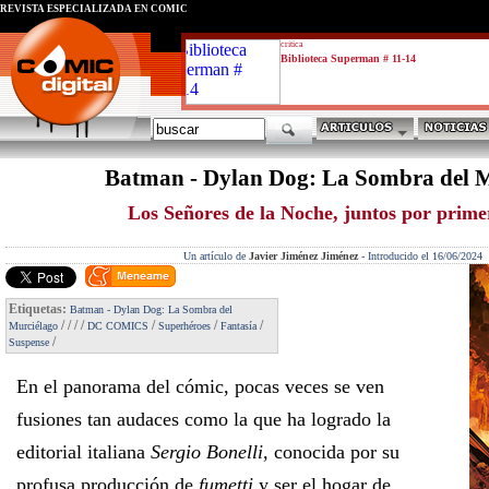
REVISTA ESPECIALIZADA EN CÓMIC
critica
Biblioteca Superman # 11-14
Batman - Dylan Dog: La Sombra del 
Los Señores de la Noche, juntos por prime
Un artículo de
Javier Jiménez Jiménez
-
Introducido el 16/06/2024
Etiquetas:
Batman - Dylan Dog: La Sombra del
/
/
/
/
/
/
/
Murciélago
DC COMICS
Superhéroes
Fantasía
/
Suspense
En el panorama del cómic, pocas veces se ven
fusiones tan audaces como la que ha logrado la
editorial italiana
Sergio Bonelli
, conocida por su
profusa producción de
fumetti
y ser el hogar de