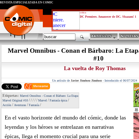
REVISTA ESPECIALIZADA EN CÓMIC
critica
DC Premiere. Amanecer de DC. Shazam! 1
Marvel Omnibus - Conan el Bárbaro: La Etap
#10
La vuelta de Roy Thomas
Un artículo de
Javier Jiménez Jiménez
-
Introducido el 06/07/2024
Etiquetas:
Marvel Omnibus - Conan el Bárbaro: La Etapa
/
/
/
/
/
/
/
Marvel Original #10
Marvel
Fantasía épica
/
/
/
Acción
Aventuras
Fantasía
En el vasto horizonte del mundo del cómic, donde las
leyendas y los héroes se entrelazan en narrativas
épicas, llega el momento crucial para una serie