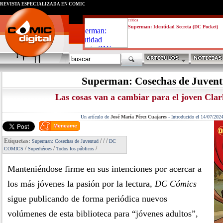
REVISTA ESPECIALIZADA EN CÓMIC
critica
Superman: Identidad Secreta (DC Pocket)
Superman: Cosechas de Juven
Las cosas van a cambiar para el joven Cla
Un artículo de
José María Pérez Cuajares
-
Introducido el 14/07/202
Etiquetas:
/
/
/
Superman: Cosechas de Juventud
DC
/
/
/
COMICS
Superhéroes
Todos los públicos
Manteniéndose firme en sus intenciones por acercar a
los más jóvenes la pasión por la lectura,
DC Cómics
sigue publicando de forma periódica nuevos
volúmenes de esta biblioteca para “jóvenes adultos”,