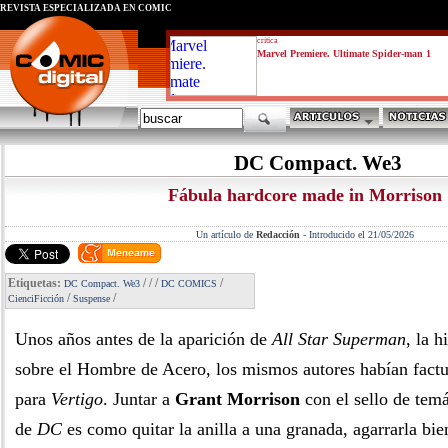
REVISTA ESPECIALIZADA EN CÓMIC
critica
Marvel Premiere. Ultimate Spider-man 1
DC Compact. We3
Fábula hardcore made in Morrison
Un artículo de
Redacción
-
Introducido el 21/05/2026
Etiquetas:
/
/
/
/
DC Compact. We3
DC COMICS
/
/
CienciFicción
Suspense
Unos años antes de la aparición de
All Star Superman
, la h
sobre el Hombre de Acero, los mismos autores habían factu
para
Vertigo
. Juntar a
Grant Morrison
con el sello de temá
de
DC
es como quitar la anilla a una granada, agarrarla bie