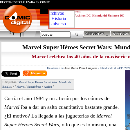
REVISTA ESPECIALIZADA EN CÓMIC
critica
Archivos DC. Historia del Universo DC
Marvel Super Héroes Secret Wars: Mund
Marvel celebra los 40 años de la maxiserie o
Un artículo de
José María Pérez Cuajares
-
Introducido el 24/11/202
Etiquetas:
Marvel Super Héroes Secret Wars: Mundo de
/
/
/
/
/
/
Batalla
Marvel
Superhéroes
Acción
Corría el año 1984 y mi afición por los cómics de
Marvel
iba a dar un salto cuantitativo bastante grande.
¿El motivo? La llegada a las jugueterías de
Marvel
Super Heroes Secret Wars
, o lo que es lo mismo, una