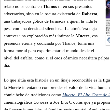
relato no se centra en
Thanos
ni en sus presuntos
adversarios, sino en la oscura existencia de
Roberta
,
una trabajadora gótica de farmacia a quien la vida le
100
Tit
Gui
pesa con una densidad silenciosa. La atmósfera deja
Dib
Edit
Pre
entrever una exploración más íntima: la
Muerte
, esa
PUN
presencia eterna y codiciada por Thanos, toma una
forma mortal para experimentar el mundo desde el
nivel del asfalto, como si el caos cósmico necesitara palpar
día.
Lo que sitúa esta historia en un linaje reconocible es la fi
la Muerte intentando comprender el valor de la vida humana
cómic bebe de tradiciones como
Muerte: El Alto Coste de 
cinematográfica
Conoces a Joe Black
, obras que ya propus
de fuerzas inmutables al frágil espectro mortal. Aquí, sin 