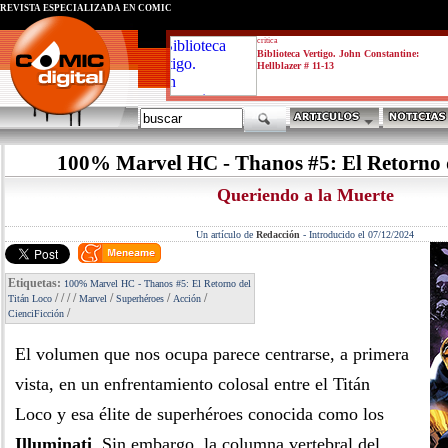
REVISTA ESPECIALIZADA EN CÓMIC
critica
Biblioteca Vertigo. John Constantine:
Hellblazer # 11-13
100% Marvel HC - Thanos #5: El Retorno 
Queriendo a la Muerte
Un artículo de
Redacción
-
Introducido el 07/12/2024
Etiquetas:
100% Marvel HC - Thanos #5: El Retorno del
/
/
/
/
/
/
/
Titán Loco
Marvel
Superhéroes
Acción
/
CienciFicción
El volumen que nos ocupa parece centrarse, a primera
vista, en un enfrentamiento colosal entre el Titán
Loco y esa élite de superhéroes conocida como los
Illuminati
. Sin embargo, la columna vertebral del