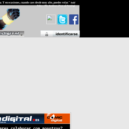
ata. Y en ocasiones, cuando caes desde muy alto, puedes volar."
Todd
Faber / The Sandman (Fear of Fanning)