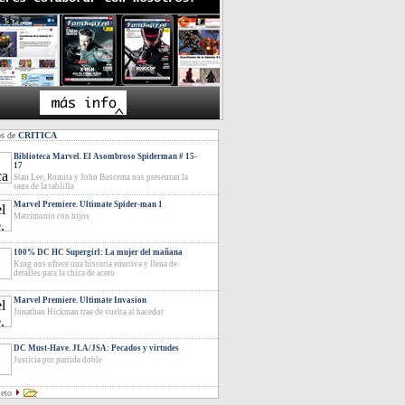
os de
CRITICA
Biblioteca Marvel. El Asombroso Spiderman # 15-
17
Stan Lee, Romita y John Buscema nos presentan la
saga de la tablilla
Marvel Premiere. Ultimate Spider-man 1
Matrimonio con hijos
100% DC HC Supergirl: La mujer del mañana
King nos ofrece una historia emotiva y llena de
detalles para la chica de acero
Marvel Premiere. Ultimate Invasion
Jonathan Hickman trae de vuelta al hacedor
DC Must-Have. JLA/JSA: Pecados y virtudes
Justicia por partida doble
leto