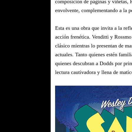
composición de páginas y viñetas, 
envolvente, complementando a la per
Esta es una obra que invita a la refl
acción frenética. Venditti y Rossmo
clásico mientras lo presentan de man
actuales. Tanto quienes estén famil
quienes descubran a Dodds por prim
lectura cautivadora y llena de matic