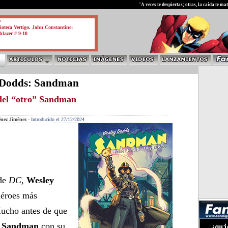
test
"A veces te despiertas; otras, la caída te m
a
ioteca Vertigo. John Constantine:
blazer # 9-10
 Dodds: Sandman
del “otro” Sandman
énez Jiménez
-
Introducido el 27/12/2024
 de
DC
,
Wesley
héroes más
ucho antes de que
e
Sandman
con su