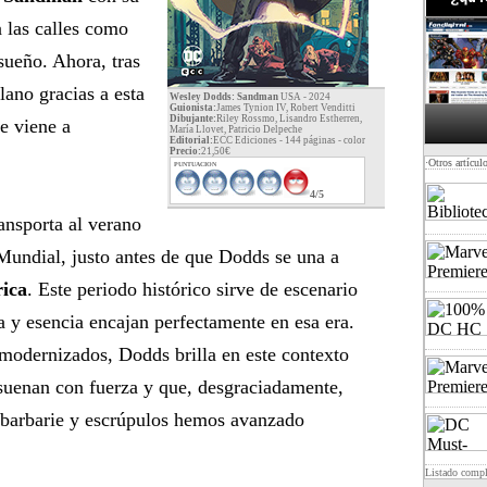
 las calles como
sueño. Ahora, tras
lano gracias a esta
Wesley Dodds: Sandman
USA - 2024
Guionista:
James Tynion IV, Robert Venditti
Dibujante:
Riley Rossmo, Lisandro Estherren,
e viene a
María Llovet, Patricio Delpeche
Editorial:
ECC Ediciones - 144 páginas -
color
Precio:
21,50€
·Otros artícul
PUNTUACION
4/5
ansporta al verano
undial, justo antes de que Dodds se una a
rica
. Este periodo histórico sirve de escenario
ca y esencia encajan perfectamente en esa era.
 modernizados, Dodds brilla en este contexto
esuenan con fuerza y que, desgraciadamente,
 barbarie y escrúpulos hemos avanzado
Listado comp