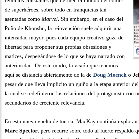
reinicios constantes que definen el mundo del cómic
de superhéroes, sobre todo en franquicias tan
asentadas como
Marvel
. Sin embargo, en el caso del
Puño de Khonshu, la reinvención suele adquirir una
La 
Lun
Gui
intensidad mayor, pues cada equipo creativo goza de
Dib
Edit
Pre
libertad para proponer sus propias obsesiones y
PUN
matices, despegándose de lo que se haya narrado con
anterioridad. De este modo, la visión que tenemos
aquí se distancia abiertamente de la de
Doug Moench
o
Je
pesar de que lleva implícito un guiño a la etapa anterior d
la cual se redefinieron las relaciones del protagonista con u
secundarios de creciente relevancia.
En esta nueva vuelta de tuerca, MacKay continúa explorand
Marc Spector
, pero recurre sobre todo al fuerte respaldo 