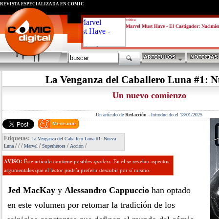
REVISTA ESPECIALIZADA EN CÓMIC
critica
Marvel Must Have - El Castigador: Nacimie
La Venganza del Caballero Luna #1: 
Un nuevo comienzo
Un artículo de
Redacción
-
Introducido el 18/01/2025
Etiquetas:
La Venganza del Caballero Luna #1: Nueva
/
/
/
/
/
/
Luna
Marvel
Superhéroes
Acción
AVISO:
Éste artículo contiene posibles
spoilers
. En él se revelan aspectos
argumentales que el lector podría preferir descubir por sí mismo.
Jed MacKay
y
Alessandro Cappuccio
han optado
en este volumen por retomar la tradición de los