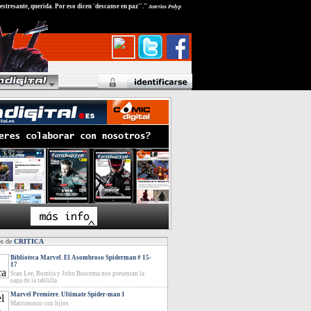
estresante, querida. Por eso dicen 'descanse en paz''."
Asterios Polyp
os de
CRITICA
Biblioteca Marvel. El Asombroso Spiderman # 15-
17
Stan Lee, Romita y John Buscema nos presentan la
saga de la tablilla
Marvel Premiere. Ultimate Spider-man 1
Matrimonio con hijos