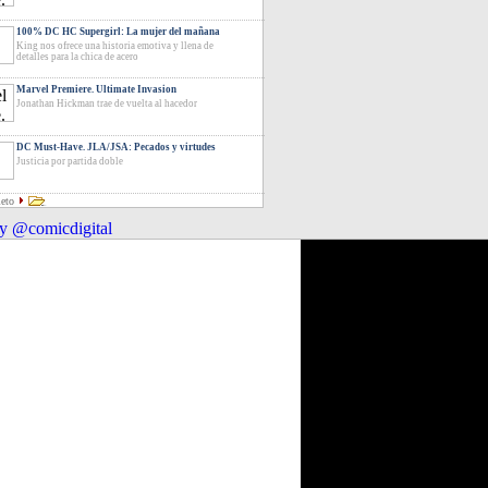
100% DC HC Supergirl: La mujer del mañana
King nos ofrece una historia emotiva y llena de
detalles para la chica de acero
Marvel Premiere. Ultimate Invasion
Jonathan Hickman trae de vuelta al hacedor
DC Must-Have. JLA/JSA: Pecados y virtudes
Justicia por partida doble
leto
y @comicdigital