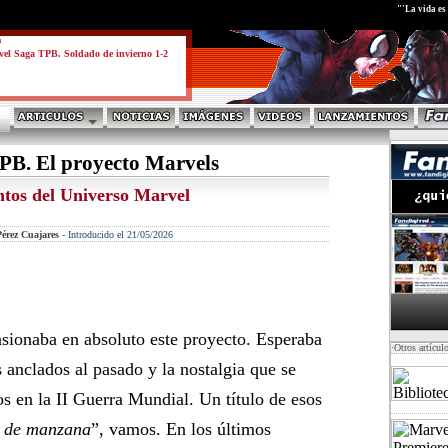
test
"'La vida es 
a
el Saga TPB. Soldado de invierno 1-2
PB. El proyecto Marvels
entos del Universo Marvel
érez Cuajares
-
Introducido el 21/05/2026
ionaba en absoluto este proyecto. Esperaba
·Otros artícul
 anclados al pasado y la nostalgia que se
os en la II Guerra Mundial. Un título de esos
ta de manzana
”, vamos. En los últimos