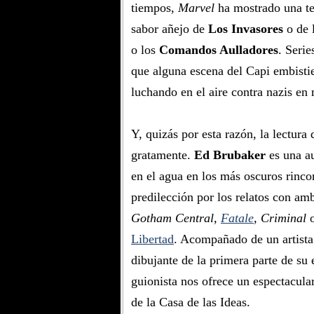
tiempos,
Marvel
ha mostrado una te
sabor añejo de
Los Invasores
o de 
o los
Comandos Aulladores
. Serie
que alguna escena del Capi embisti
luchando en el aire contra nazis en
Y, quizás por esta razón, la lectur
gratamente.
Ed Brubaker
es una a
en el agua en los más oscuros rinc
predilección por los relatos con am
Gotham Central,
Fatale
, Criminal
o
Libertad
. Acompañado de un artista
dibujante de la primera parte de su 
guionista nos ofrece un espectacula
de la Casa de las Ideas.