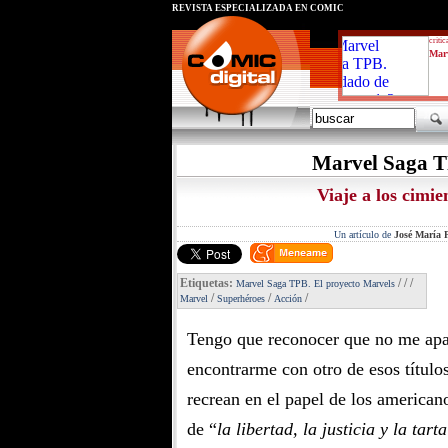
REVISTA ESPECIALIZADA EN CÓMIC
critic
Marv
Marvel Saga T
Viaje a los cimi
Un artículo de
José María P
Etiquetas:
/
/
/
Marvel Saga TPB. El proyecto Marvels
/
/
/
Marvel
Superhéroes
Acción
Tengo que reconocer que no me apas
encontrarme con otro de esos títulos
recrean en el papel de los american
de “
la libertad, la justicia y la tar