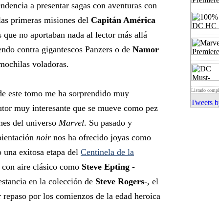
ndencia a presentar sagas con aventuras con
las primeras misiones del
Capitán América
s que no aportaban nada al lector más allá
endo contra gigantescos Panzers o de
Namor
 mochilas voladoras.
Listado comp
a de este tomo me ha sorprendido muy
Tweets b
utor muy interesante que se mueve como pez
ones del universo
Marvel
. Su pasado y
bientación
noir
nos ha ofrecido joyas como
 una exitosa etapa del
Centinela de la
 con aire clásico como
Steve Epting
-
estancia en la colección de
Steve Rogers
-, el
r repaso por los comienzos de la edad heroica