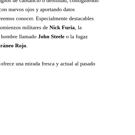
ignos de cansancio o debilidad, consiguiendo
con nuevos ojos y aportando datos
reemos conocer. Especialmente destacables
comienzos militares de
Nick Furia
, la
lo hombre llamado
John Steele
o la fugaz
ráneo Rojo
.
frece una mirada fresca y actual al pasado