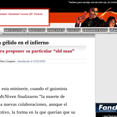
test
"Incluso para un tipo con un solo ojo, tu visió
a
rman: Identidad Secreta (DC Pocket)
 gélido en el infierno
ara proponer su particular “old man”
érez Cuajares
-
Introducido el 22/05/2026
esta miniserie, cuando el guionista
 McNiven finalizaron “la muerte de
 a nuevas colaboraciones, aunque el
otivo, la forma en la que querían que su