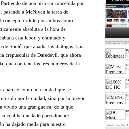
 Partiendo de una historia concebida por
s, pasando a McNiven la tarea de
el concepto urdido por ambos como
cticamente absoluta a la hora de
cabada esta labor, y entintado y
·Otros artículos de
no de Soulé, que añadía los diálogos. Una
Bi
17
ria crepuscular de Daredevil, que ahora
St
sa
da, que contiene los tres números de la
Ma
Ma
10
Ki
de
rk aparece como una ciudad que se
Ma
 no solo por la ciudad, sino por la mayor
Jo
n vivido una gran guerra, de la que
DC
s la cual ha quedado parcialmente
Ju
én ha dejado mella para nuestro
Listado completo