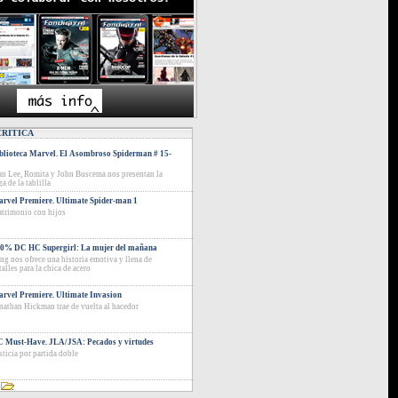
CRITICA
blioteca Marvel. El Asombroso Spiderman # 15-
an Lee, Romita y John Buscema nos presentan la
ga de la tablilla
rvel Premiere. Ultimate Spider-man 1
trimonio con hijos
0% DC HC Supergirl: La mujer del mañana
ng nos ofrece una historia emotiva y llena de
talles para la chica de acero
rvel Premiere. Ultimate Invasion
nathan Hickman trae de vuelta al hacedor
 Must-Have. JLA/JSA: Pecados y virtudes
sticia por partida doble