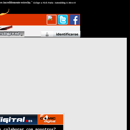
n es increíblemente estrecha."
Cíclope a Nick Furia / Astonishing X-Men #3