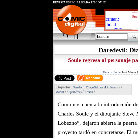
REVISTA ESPECIALIZADA EN CÓMIC
critic
Supe
Daredevil: Día
Soule regresa al personaje p
Un artículo de
José María P
Etiquetas:
/
/
/
Daredevil: Día gélido en el infierno
/
/
/
Marvel
Superhéroes
Acción
Como nos cuenta la introducción de 
Charles Soule y el dibujante Steve
Lobezno”, dejaron abierta la puerta
proyecto tardó en concretarse. El m