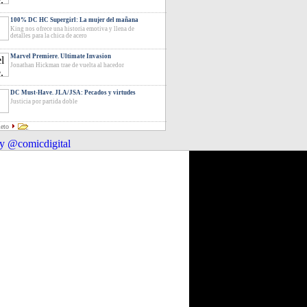
100% DC HC Supergirl: La mujer del mañana
King nos ofrece una historia emotiva y llena de
detalles para la chica de acero
Marvel Premiere. Ultimate Invasion
Jonathan Hickman trae de vuelta al hacedor
DC Must-Have. JLA/JSA: Pecados y virtudes
Justicia por partida doble
leto
y @comicdigital