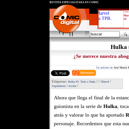
REVISTA ESPECIALIZADA EN CÓMIC
critic
Mar
34
Hulka 
¿Se merece nuestra aboga
Un artículo de
José María P
Etiquetas:
/
/
/
/
Hulka #5: Todo o Nada
Marvel
/
/
Superhéroes
Acción
Ahora que llega el final de la estan
guionista en la serie de
Hulka
, toca
atrás y valorar lo que ha aportado
R
personaje. Recordemos que esta nue