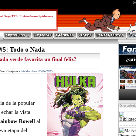
test
"No
a
vel Saga TPB. El Asombroso Spiderman
#5: Todo o Nada
da verde favorita un final feliz?
érez Cuajares
-
Introducido el 05/04/2025
cia de la popular
·Otros artícul
 echar la vista
ainbow Rowell
al
va etapa del