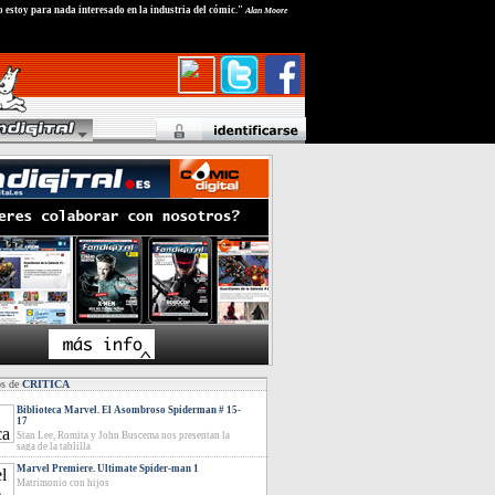
 estoy para nada interesado en la industria del cómic."
Alan Moore
os de
CRITICA
Biblioteca Marvel. El Asombroso Spiderman # 15-
17
Stan Lee, Romita y John Buscema nos presentan la
saga de la tablilla
Marvel Premiere. Ultimate Spider-man 1
Matrimonio con hijos