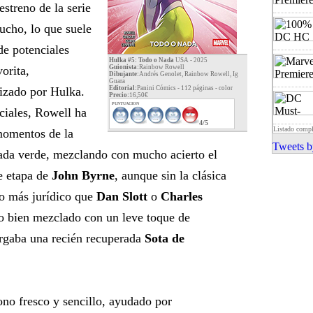
streno de la serie
ucho, lo que suele
de potenciales
Hulka #5: Todo o Nada
USA - 2025
vorita,
Guionista:
Rainbow Rowell
Dibujante:
Andrés Genolet, Rainbow Rowell, Ig
Guara
izado por Hulka.
Editorial:
Panini Cómics - 112 páginas -
color
Precio:
16,50€
PUNTUACION
ciales, Rowell ha
4/5
Listado comp
 momentos de la
Tweets b
gada verde, mezclando con mucho acierto el
e etapa de
John Byrne
, aunque sin la clásica
cto más jurídico que
Dan Slott
o
Charles
do bien mezclado con un leve toque de
rgaba una recién recuperada
Sota de
no fresco y sencillo, ayudado por