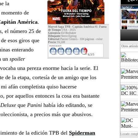
e la
l momento de
apitán América
.
Marvel Saga TPB - Capitán América #1: Fuera
s, el número 25 de
de Tiempo
USA - 2025
Guionista:
Ed Brubaker
Dibujante:
Steve Epting
 de esos giros que
Editorial:
Panini Cómics - 184 páginas -
color
Precio:
16,50€
·Otros artícul
PUNTUACION
rminas enterando
4,5/5
en un
spoiler
vocaba una pereza enorme hacia la serie. El
te de la etapa, cortesía de un amigo que los
mi afán completista quiso hacerse
o, por aquellos entonces la cosa era bastante
n
Deluxe
que
Panini
había ido editando, se
coleccionista, a precios más que abusivos.
ibimiento de la edición TPB del
Spiderman
Listado comp