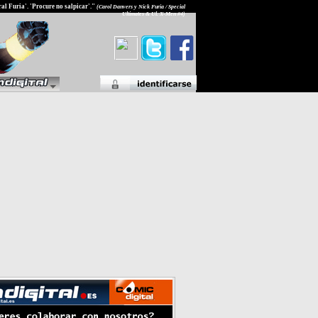
al Furia'. 'Procure no salpicar'."
(Carol Danvers y Nick Furia / Special
Ultimates & Ul. X-Men #4)