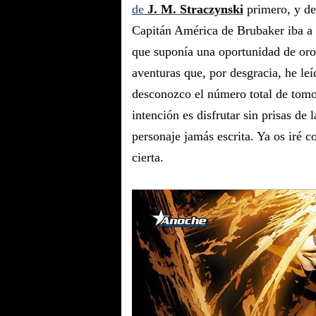
de
J. M. Straczynski
primero, y d
Capitán América de Brubaker iba a s
que suponía una oportunidad de oro
aventuras que, por desgracia, he le
desconozco el número total de tom
intención es disfrutar sin prisas de
personaje jamás escrita. Ya os iré c
cierta.