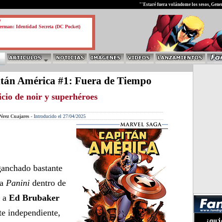
test
"'Estaré fuera volándome los sesos, Gener
a
rman: Identidad Secreta (DC Pocket)
tán América #1: Fuera de Tiempo
icio de noir y superhéroes
érez Cuajares
-
Introducido el 27/04/2025
anchado bastante
ra
Panini
dentro de
a a
Ed Brubaker
rte independiente,