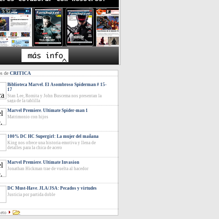
os de
CRITICA
Biblioteca Marvel. El Asombroso Spiderman # 15-
17
Stan Lee, Romita y John Buscema nos presentan la
saga de la tablilla
Marvel Premiere. Ultimate Spider-man 1
Matrimonio con hijos
100% DC HC Supergirl: La mujer del mañana
King nos ofrece una historia emotiva y llena de
detalles para la chica de acero
Marvel Premiere. Ultimate Invasion
Jonathan Hickman trae de vuelta al hacedor
DC Must-Have. JLA/JSA: Pecados y virtudes
Justicia por partida doble
leto