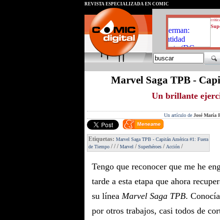
REVISTA ESPECIALIZADA EN CÓMIC
critic
Supe
Marvel Saga TPB - Capi
Un brillante ejerc
Un artículo de
José María P
Etiquetas:
Marvel Saga TPB - Capitán América #1: Fuera
/
/
/
/
/
/
de Tiempo
Marvel
Superhéroes
Acción
Tengo que reconocer que me he eng
tarde a esta etapa que ahora recupe
su línea
Marvel Saga TPB
. Conocí
por otros trabajos, casi todos de co