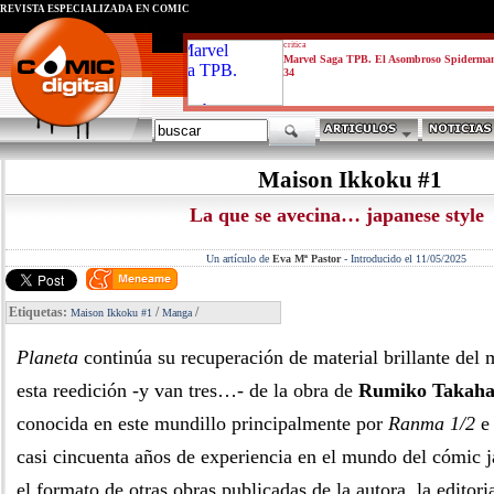
REVISTA ESPECIALIZADA EN CÓMIC
critica
Marvel Saga TPB. El Asombroso Spiderma
34
Maison Ikkoku #1
La que se avecina… japanese style
Un artículo de
Eva Mª Pastor
-
Introducido el 11/05/2025
Etiquetas:
/
/
Maison Ikkoku #1
Manga
Planeta
continúa su recuperación de material brillante de
esta reedición -y van tres…- de la obra de
Rumiko Takaha
conocida en este mundillo principalmente por
Ranma 1/2
casi cincuenta años de experiencia en el mundo del cómic
el formato de otras obras publicadas de la autora, la editori