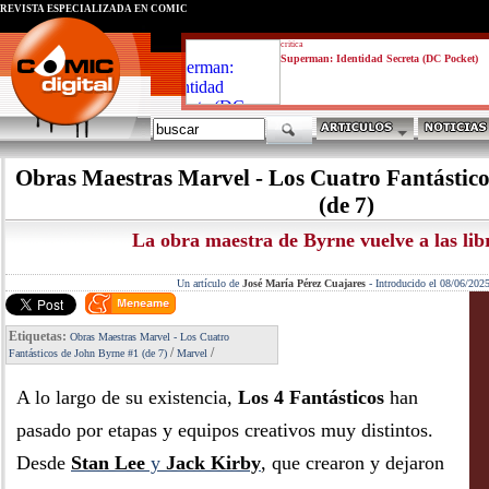
REVISTA ESPECIALIZADA EN CÓMIC
critica
Superman: Identidad Secreta (DC Pocket)
Obras Maestras Marvel - Los Cuatro Fantástico
(de 7)
La obra maestra de Byrne vuelve a las lib
Un artículo de
José María Pérez Cuajares
-
Introducido el 08/06/202
Etiquetas:
Obras Maestras Marvel - Los Cuatro
/
/
Fantásticos de John Byrne #1 (de 7)
Marvel
A lo largo de su existencia,
Los 4 Fantásticos
han
pasado por etapas y equipos creativos muy distintos.
Desde
Stan Lee
y
Jack Kirby
, que crearon y dejaron