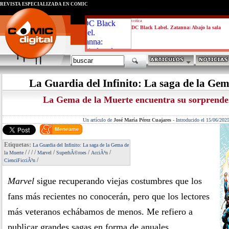
REVISTA ESPECIALIZADA EN CÓMIC
critica
DC Black Label. Zatanna: Abajo la sala
La Guardia del Infinito: La saga de la Gem
La Gema de la Muerte encuentra su sorprende
Un artículo de
José María Pérez Cuajares
-
Introducido el 15/06/202
Etiquetas:
La Guardia del Infinito: La saga de la Gema de
/
/
/
/
/
/
/
la Muerte
Marvel
SuperhÃ©roes
AcciÃ³n
/
CienciFicciÃ³n
Marvel
sigue recuperando viejas costumbres que los
fans más recientes no conocerán, pero que los lectores
más veteranos echábamos de menos. Me refiero a
publicar grandes sagas en forma de anuales