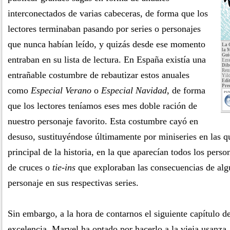
interconectados de varias cabeceras, de forma que los
lectores terminaban pasando por series o personajes
que nunca habían leído, y quizás desde ese momento
La 
la 
Gui
entraban en su lista de lectura. En España existía una
Ezra
Dib
Renn
entrañable costumbre de rebautizar estos anuales
Yild
Edit
Pre
como
Especial Verano
o
Especial Navidad
, de forma
PUN
que los lectores teníamos eses mes doble ración de
nuestro personaje favorito. Esta costumbre cayó en
desuso, sustituyéndose últimamente por miniseries en las qu
principal de la historia, en la que aparecían todos los per
de cruces o
tie-ins
que exploraban las consecuencias de alg
personaje en sus respectivas series.
Sin embargo, a la hora de contarnos el siguiente capítulo d
excelencia, Marvel ha optado por hacerlo a la vieja usanza,