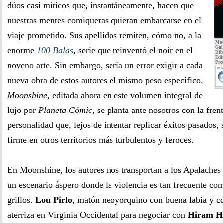
dúos casi míticos que, instantáneamente, hacen que
nuestras mentes comiqueras quieran embarcarse en el
viaje prometido. Sus apellidos remiten, cómo no, a la
Moo
Gui
enorme
100 Balas
, serie que reinventó el noir en el
Dib
Edit
Pre
noveno arte. Sin embargo, sería un error exigir a cada
PUN
nueva obra de estos autores el mismo peso específico.
Moonshine
, editada ahora en este volumen integral de
lujo por
Planeta Cómic
, se planta ante nosotros con la fren
personalidad que, lejos de intentar replicar éxitos pasados,
firme en otros territorios más turbulentos y feroces.
En Moonshine, los autores nos transportan a los Apalaches 
un escenario áspero donde la violencia es tan frecuente com
grillos.
Lou Pirlo
, matón neoyorquino con buena labia y c
aterriza en Virginia Occidental para negociar con
Hiram H