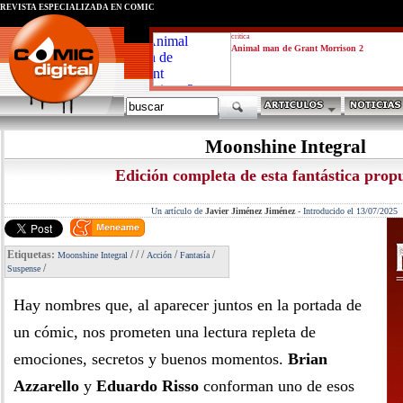
REVISTA ESPECIALIZADA EN CÓMIC
critica
Animal man de Grant Morrison 2
Moonshine Integral
Edición completa de esta fantástica prop
Un artículo de
Javier Jiménez Jiménez
-
Introducido el 13/07/2025
Etiquetas:
/
/
/
/
/
Moonshine Integral
Acción
Fantasía
/
Suspense
Hay nombres que, al aparecer juntos en la portada de
un cómic, nos prometen una lectura repleta de
emociones, secretos y buenos momentos.
Brian
Azzarello
y
Eduardo Risso
conforman uno de esos