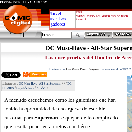
REVISTA ESPECIALIZADA EN CÓMIC
critica
Marvel Deluxe. Los Vengadores de Jason
Aaron 6
DC Must-Have - All-Star Supe
Las doce pruebas del Hombre de Ace
Un artículo de
José María Pérez Cuajares
-
Introducido el 04/08/202
Etiquetas:
/
/
/
DC Must-Have - All-Star Superman
DC
/
/
/
COMICS
SuperhÃ©roes
AcciÃ³n
A menudo escuchamos como los guionistas que han
tenido la oportunidad de encargarse de escribir
historias para
Superman
se quejan de lo complicado
que resulta poner en aprietos a un héroe