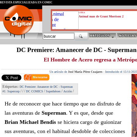
REVISTA ESPECIALIZADA EN CÓMIC
critica
Animal man de Grant Morrison 2
DC Premiere: Amanecer de DC - Superman
El Hombre de Acero regresa a Metrópo
Un artículo de
José María Pérez Cuajares
-
Introducido el 15/11/202
Etiquetas:
DC Premiere: Amanecer de DC - Superman
/
/
/
/
/
/
#1: Supercorp
DC COMICS
Superhéroes
Acción
He de reconocer que hace tiempo que no disfruto de
las aventuras de
Superman
. Y es que, desde que
Brian Michael Bendis
se hiciera cargo de guionizar
sus aventuras, con el habitual desdoble de colecciones