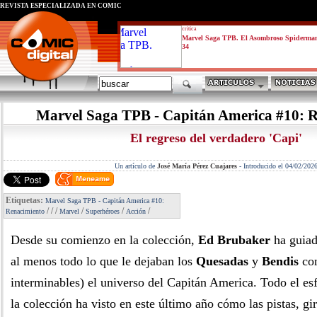
REVISTA ESPECIALIZADA EN CÓMIC
critica
Marvel Saga TPB. El Asombroso Spiderma
34
Marvel Saga TPB - Capitán America #10: 
El regreso del verdadero 'Capi'
Un artículo de
José María Pérez Cuajares
-
Introducido el 04/02/202
Etiquetas:
Marvel Saga TPB - Capitán America #10:
/
/
/
/
/
/
Renacimiento
Marvel
Superhéroes
Acción
Desde su comienzo en la colección,
Ed Brubaker
ha guiad
al menos todo lo que le dejaban los
Quesadas
y
Bendis
con
interminables) el universo del Capitán America. Todo el es
la colección ha visto en este último año cómo las pistas, g