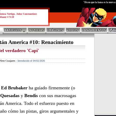
test
"Dicen que la fama es la nueva
a
ioteca Vertigo. John Constantine:
blazer # 9-10
tán America #10: Renacimiento
del verdadero 'Capi'
érez Cuajares
-
Introducido el 04/02/2026
,
Ed Brubaker
ha guiado firmemente (o
s
Quesadas
y
Bendis
con sus macrosagas
tán America. Todo el esfuerzo puesto en
 año cómo las pistas, giros argumentales y