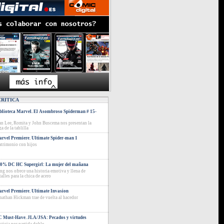
CRITICA
blioteca Marvel. El Asombroso Spiderman # 15-
an Lee, Romita y John Buscema nos presentan la
ga de la tablilla
rvel Premiere. Ultimate Spider-man 1
trimonio con hijos
0% DC HC Supergirl: La mujer del mañana
ng nos ofrece una historia emotiva y llena de
talles para la chica de acero
rvel Premiere. Ultimate Invasion
nathan Hickman trae de vuelta al hacedor
 Must-Have. JLA/JSA: Pecados y virtudes