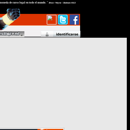
 moneda de curso legal en todo el mundo. "
Bruce Wayne / Batman #663