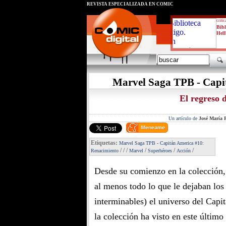
REVISTA ESPECIALIZADA EN CÓMIC
critic
Bibl
Hell
Marvel Saga TPB - Capi
El regreso 
Un artículo de
José María P
Etiquetas:
Marvel Saga TPB - Capitán America #10:
/
/
/
/
/
/
Renacimiento
Marvel
Superhéroes
Acción
Desde su comienzo en la colección
al menos todo lo que le dejaban lo
interminables) el universo del Capi
la colección ha visto en este último