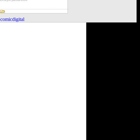
sticia por partida doble
comicdigital