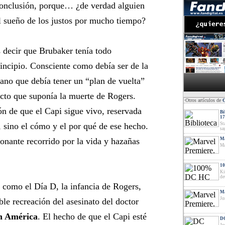
 conclusión, porque… ¿de verdad alguien
l sueño de los justos por mucho tiempo?
decir que Brubaker tenía todo
incipio. Consciente como debía ser de la
mano que debía tener un “plan de vuelta”
ecto que suponía la muerte de Rogers.
·Otros artículos de
ón de que el Capi sigue vivo, reservada
Bi
17
 sino el cómo y el por qué de ese hecho.
St
sa
onante recorrido por la vida y hazañas
Ma
Ma
10
Ki
de
como el Día D, la infancia de Rogers,
Ma
Jo
able recreación del asesinato del doctor
n América
. El hecho de que el Capi esté
DC