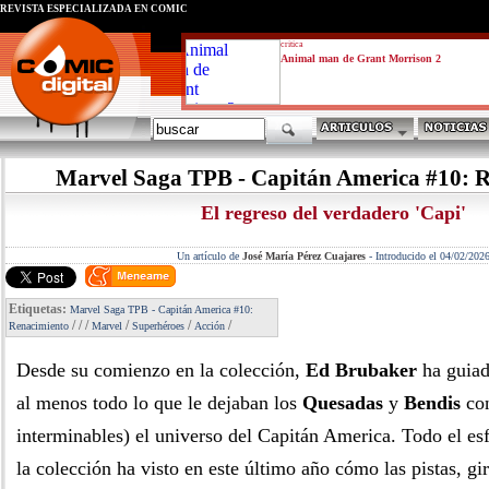
REVISTA ESPECIALIZADA EN CÓMIC
critica
Animal man de Grant Morrison 2
Marvel Saga TPB - Capitán America #10: 
El regreso del verdadero 'Capi'
Un artículo de
José María Pérez Cuajares
-
Introducido el 04/02/202
Etiquetas:
Marvel Saga TPB - Capitán America #10:
/
/
/
/
/
/
Renacimiento
Marvel
Superhéroes
Acción
Desde su comienzo en la colección,
Ed Brubaker
ha guiad
al menos todo lo que le dejaban los
Quesadas
y
Bendis
con
interminables) el universo del Capitán America. Todo el es
la colección ha visto en este último año cómo las pistas, g