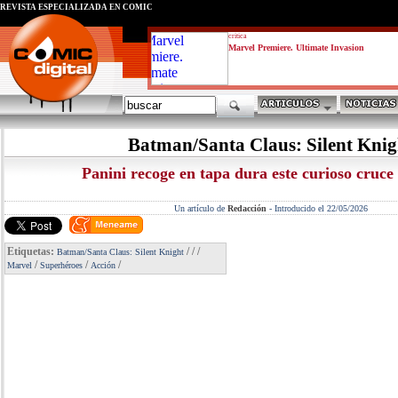
REVISTA ESPECIALIZADA EN CÓMIC
critica
Marvel Premiere. Ultimate Invasion
Batman/Santa Claus: Silent Knig
Panini recoge en tapa dura este curioso cruce
Un artículo de
Redacción
-
Introducido el 22/05/2026
Etiquetas:
/
/
/
Batman/Santa Claus: Silent Knight
/
/
/
Marvel
Superhéroes
Acción