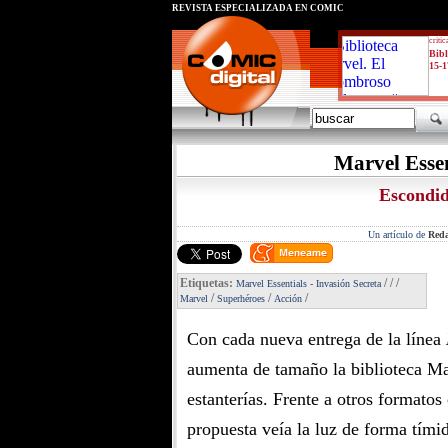
REVISTA ESPECIALIZADA EN CÓMIC
critic
Bibl
15-1
Marvel Essen
Escondid
Un artículo de
Reda
Etiquetas:
/
/
/
Marvel Essentials - Invasión Secreta
/
/
/
Marvel
Superhéroes
Acción
Con cada nueva entrega de la línea
aumenta de tamaño la biblioteca Ma
estanterías. Frente a otros formato
propuesta veía la luz de forma tími