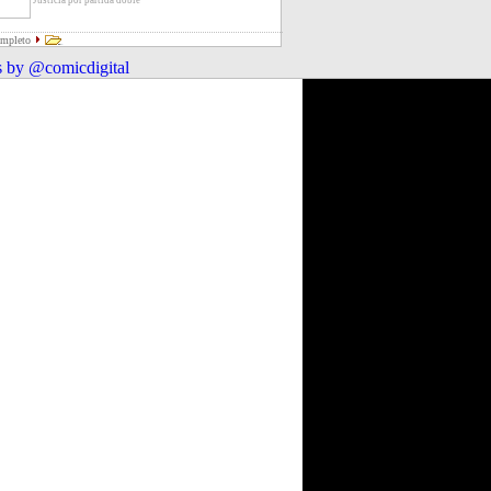
Justicia por partida doble
ompleto
 by @comicdigital