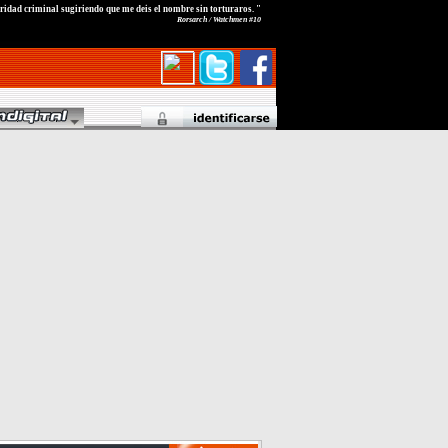
ridad criminal sugiriendo que me deis el nombre sin torturaros. "
Rorsarch / Watchmen #10