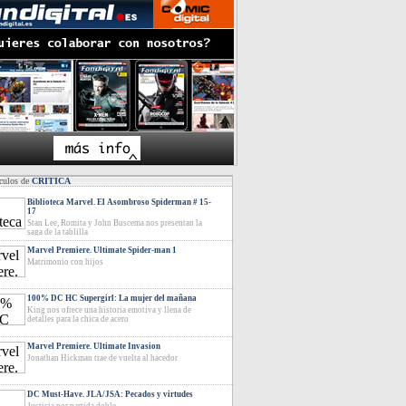
ículos de
CRITICA
Biblioteca Marvel. El Asombroso Spiderman # 15-
17
Stan Lee, Romita y John Buscema nos presentan la
saga de la tablilla
Marvel Premiere. Ultimate Spider-man 1
Matrimonio con hijos
100% DC HC Supergirl: La mujer del mañana
King nos ofrece una historia emotiva y llena de
detalles para la chica de acero
Marvel Premiere. Ultimate Invasion
Jonathan Hickman trae de vuelta al hacedor
DC Must-Have. JLA/JSA: Pecados y virtudes