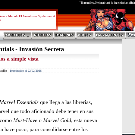
test
"Tranquilos. No insultaré la legendaria solida
a
ioteca Marvel. El Asombroso Spiderman #
7
tials - Invasión Secreta
os a simple vista
cción
-
Introducido el 22/02/2026
Marvel Essentials
que llega a las librerías,
rvel que todo aficionado debe tener en sus
s como
Must-Have
o
Marvel Gold
, esta nueva
da hace poco, para consolidarse entre los