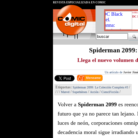
REVISTA ESPECIALIZADA EN CÓMIC
critic
DC B
Spiderman 2099:
Llega el nuevo volumen d
Un artículo de
Javier Jim
Etiquetas:
/
Spiderman 2099: La Colección Completa #3
/
/
/
/
/
/
/
Marvel
Superhéroes
Acción
CienciFicción
Volver a
Spiderman 2099
es reenco
futuro que ya no parece tan lejano.
luces de neón, corporaciones omnip
decadencia moral sigue irradiando 