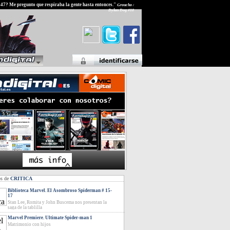
847? Me pregunto que respiraba la gente hasta entonces."
Groucho /
Dylan Dog #10
os de
CRITICA
Biblioteca Marvel. El Asombroso Spiderman # 15-
17
Stan Lee, Romita y John Buscema nos presentan la
saga de la tablilla
Marvel Premiere. Ultimate Spider-man 1
Matrimonio con hijos