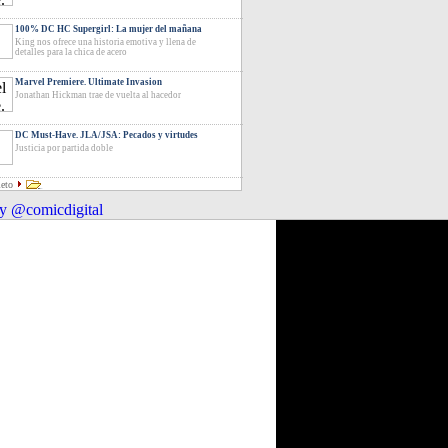
100% DC HC Supergirl: La mujer del mañana
King nos ofrece una historia emotiva y llena de
detalles para la chica de acero
Marvel Premiere. Ultimate Invasion
Jonathan Hickman trae de vuelta al hacedor
DC Must-Have. JLA/JSA: Pecados y virtudes
Justicia por partida doble
leto
y @comicdigital