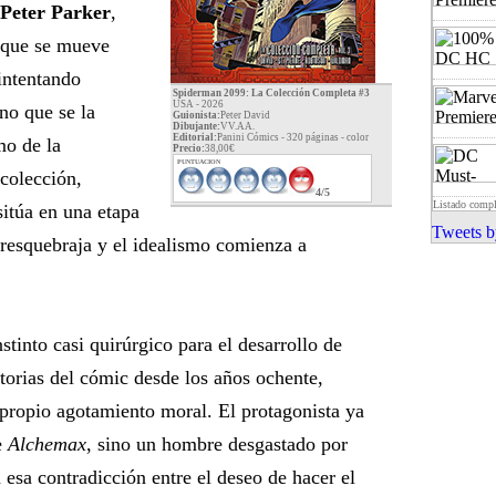
Peter Parker
,
 que se mueve
 intentando
Spiderman 2099: La Colección Completa #3
USA - 2026
no que se la
Guionista:
Peter David
Dibujante:
VV.AA.
Editorial:
Panini Cómics - 320 páginas -
color
mo de la
Precio:
38,00€
PUNTUACION
 colección,
4/5
Listado comp
sitúa en una etapa
Tweets b
e resquebraja y el idealismo comienza a
stinto casi quirúrgico para el desarrollo de
itorias del cómic desde los años ochente,
 propio agotamiento moral. El protagonista ya
e
Alchemax
, sino un hombre desgastado por
 esa contradicción entre el deseo de hacer el