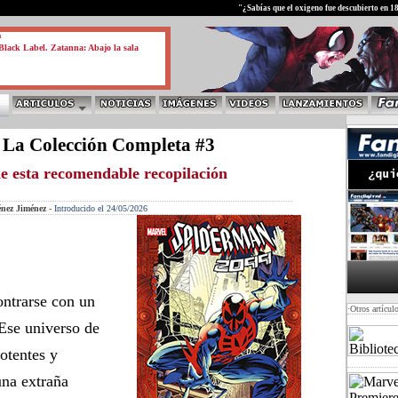
test
"¿Sabías que el oxigeno fue descubierto en 1
a
lack Label. Zatanna: Abajo la sala
 La Colección Completa #3
e esta recomendable recopilación
énez Jiménez
-
Introducido el 24/05/2026
ntrarse con un
·Otros artícul
 Ese universo de
otentes y
una extraña