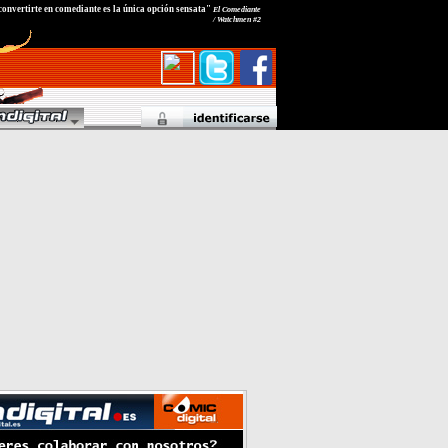
a convertirte en comediante es la única opción sensata"
El Comediante
/ Watchmen #2