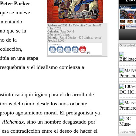
Peter Parker
,
 que se mueve
 intentando
Spiderman 2099: La Colección Completa #3
USA - 2026
no que se la
Guionista:
Peter David
Dibujante:
VV.AA.
Editorial:
Panini Cómics - 320 páginas -
color
mo de la
Precio:
38,00€
PUNTUACION
·Otros artícul
 colección,
4/5
sitúa en una etapa
e resquebraja y el idealismo comienza a
stinto casi quirúrgico para el desarrollo de
itorias del cómic desde los años ochente,
 propio agotamiento moral. El protagonista ya
e
Alchemax
, sino un hombre desgastado por
 esa contradicción entre el deseo de hacer el
Listado comp