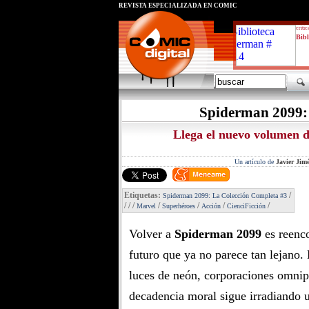
REVISTA ESPECIALIZADA EN CÓMIC
critic
Bibl
Spiderman 2099:
Llega el nuevo volumen d
Un artículo de
Javier Jim
Etiquetas:
/
Spiderman 2099: La Colección Completa #3
/
/
/
/
/
/
/
Marvel
Superhéroes
Acción
CienciFicción
Volver a
Spiderman 2099
es reenco
futuro que ya no parece tan lejano.
luces de neón, corporaciones omnip
decadencia moral sigue irradiando 