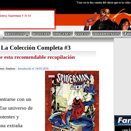
test
"Una vez te das cuenta del chiste que es la vid
a
ioteca Superman # 11-14
 La Colección Completa #3
e esta recomendable recopilación
énez Jiménez
-
Introducido el 24/05/2026
ntrarse con un
 Ese universo de
otentes y
una extraña