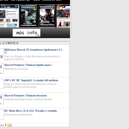
os de
CRITICA
Biblioteca Marvel. El Asombroso Spiderman # 15-
17
Stan Lee, Romita y John Buscema nos presentan la
saga de la tablilla
Marvel Premiere. Ultimate Spider-man 1
Matrimonio con hijos
100% DC HC Supergirl: La mujer del mañana
King nos ofrece una historia emotiva y llena de
detalles para la chica de acero
Marvel Premiere. Ultimate Invasion
Jonathan Hickman trae de vuelta al hacedor
DC Must-Have. JLA/JSA: Pecados y virtudes
Justicia por partida doble
leto