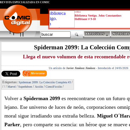
REVISTA ESPECIALIZADA EN CÓMIC
critica
Biblioteca Vertigo. John Constantine:
Hellblazer # 9-10
Spiderman 2099: La Colección Comp
Llega el nuevo volumen de esta recomendable r
Un artículo de
Javier Jiménez Jiménez
-
Introducido el 24/05/2026
Etiquetas:
/
Spiderman 2099: La Colección Completa #3
/
/
/
/
/
/
/
Marvel
Superhéroes
Acción
CienciFicción
Volver a
Spiderman 2099
es reencontrarse con un futuro q
lejano. Ese universo de luces de neón, corporaciones omni
moral sigue irradiando una extraña belleza.
Miguel O´Har
Parker
, pero comparte su esencia: un héroe que se mueve e