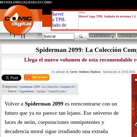
REVISTA ESPECIALIZADA EN CÓMIC
critica
Marvel Saga TPB. Soldado de invierno 1-2
Spiderman 2099: La Colección Comp
Llega el nuevo volumen de esta recomendable r
Un artículo de
Javier Jiménez Jiménez
-
Introducido el 24/05/2026
Etiquetas:
/
Spiderman 2099: La Colección Completa #3
/
/
/
/
/
/
/
Marvel
Superhéroes
Acción
CienciFicción
Volver a
Spiderman 2099
es reencontrarse con un
futuro que ya no parece tan lejano. Ese universo de
luces de neón, corporaciones omnipotentes y
decadencia moral sigue irradiando una extraña