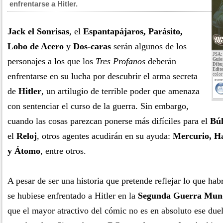
enfrentarse a Hitler.
Jack el Sonrisas
, el
Espantapájaros, Parásito,
Lobo de Acero
y
Dos-caras
serán algunos de los
JSA: 
personajes a los que los
Tres Profanos
deberán
Guio
Dibu
Edito
enfrentarse en su lucha por descubrir el arma secreta
color
PUNT
de
Hitler
, un artilugio de terrible poder que amenaza
con sentenciar el curso de la guerra. Sin embargo,
cuando las cosas parezcan ponerse más difíciles para el
Bú
el
Reloj
, otros agentes acudirán en su ayuda:
Mercurio, H
y Átomo
, entre otros.
A pesar de ser una historia que pretende reflejar lo que hab
se hubiese enfrentado a Hitler en la
Segunda Guerra Mun
que el mayor atractivo del cómic no es en absoluto ese due