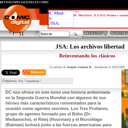
REVISTA ESPECIALIZADA EN CÓMIC
critica
DC Must-Have. JLA/JSA: Pecados y virtud
JSA: Los archivos libertad
Reinventando los clásicos
Un artículo de
Joaquín Sanjuán B.
-
Introducido el 16/02/2009
Etiquetas:
/
/
JSA
Superhéroes
DC nos ofrece en este tomo una historia ambientada
en la Segunda Guerra Mundial con algunos de sus
héroes más característicos reinventados para la
ocasión como agentes secretos. Los Tres Profanos,
grupo de agentes formado por el Búho (Dr.
Medianoche), el Reloj (Hourman) y el Murciélago
(Batman) luchará junto a las fuerzas americanas para